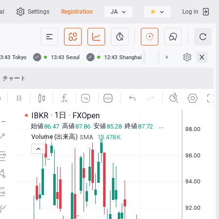
al
Settings
Registration
JA
Log in
3:43
Tokyo
13:43
Seoul
12:43
Shanghai
12:43
Hong Kong
チャート