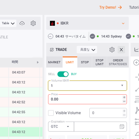
Try Demo!
Tutori
IBKR
Table
API
04:43
サーバタイム
14:43
Sydney
1
TILE
ニュース
TRADE
高度な
サポート
STOP
ORDER
時間
変化する
MARKET
LIMIT
STOP
LIMIT
STRATEGIES
04:43:07
-0.05 %
SELL
BUY
Volume IBKR
04:43:12
-0.02 %
04:43:12
0.23 %
Price
04:42:52
-0.05 %
04:42:55
0.12 %
Visible Volume
Expiration
04:43:12
-0.06 %
GTC
04:43:12
1.96 %