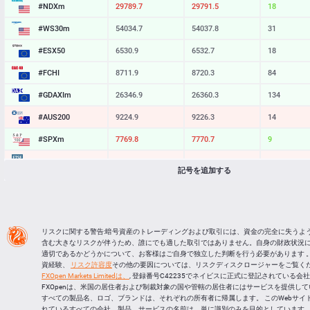
#NDXm
29789.7
29791.5
18
#WS30m
54034.7
54037.8
31
#ESX50
6530.9
6532.7
18
#FCHI
8711.9
8720.3
84
#GDAXIm
26346.9
26360.3
134
#AUS200
9224.9
9226.3
14
#SPXm
7769.8
7770.7
9
#UK100
10873.2
10875.7
25
記号を追加する
#J225
66818
66838
20
BTCUSD
64916.144
64946.848
30704
LTCUSD
45.177
45.273
96
リスクに関する警告:暗号資産のトレーディングおよび取引には、資金の完全に失うよ
含む大きなリスクが伴うため、誰にでも適した取引ではありません。自身の財政状況
XRPUSD
1.02845
1.03005
160
適切であるかどうかについて、お客様はご自身で独立した判断を行う必要があります 。
資経験、
リスク許容度
その他の要因については、リスクディスクロージャーをご覧くだ
ETHUSD
1913.294
1913.806
512
FXOpen Markets Limitedは、
, 登録番号C42235でネイビスに正式に登記されている会
FXOpenは、米国の居住者および制裁対象の国や管轄の居住者にはサービスを提供し
すべての製品名、ロゴ、ブランドは、それぞれの所有者に帰属します。 このWebサイ
れているすべての会社、製品、サービスの名前は、単に識別のみを目的としています。