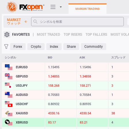
MARGIN TRADING
MARKET
ウォッチ
トレーディングプラットフォ
FAVORITES
MOST TRADED
TOP RISERS
TOP FALLERS
MOST VOLA
個人エリア
Forex
Crypto
Index
Share
Commodity
Heatmap
シンボル
BID
ASK
スプレッド
EURUSD
1.15495
1.15496
1
マニュアル
GBPUSD
1.34855
1.34858
3
USDJPY
158.268
158.271
3
AUDUSD
0.70583
0.70584
1
USDCHF
0.80932
0.80935
3
XAUUSD
4330.16
4330.54
38
XBRUSD
83.17
83.21
4