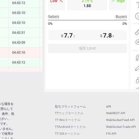
Low
2.19 %
High
04:43:12
0.17 %
1.88
04:43:10
0.19 %
Sellers
Buyers
04:43:10
0.12 %
0%
0%
04:42:51
0.07 %
7.7
7.8
8
8
2
8
04:43:09
0.06 %
場所 Limit
04:43:10
-0.30 %
04:43:12
0.23 %
04:43:10
-0.17 %
04:43:12
0.97 %
04:43:12
0.15 %
04:43:13
-0.42 %
うな場合を
取引プラットフォーム
API
に照らして
04:42:52
0.02 %
TTウェブターミナル
WebREST API
 条件、投
さい。.
TT Winターミナル
WebSocket Feed API
04:42:51
0.24 %
社です。
TTAndroidターミナル
WebSocket Trade API
ていません。
トで使用さ
TT iOSターミナル
FIX API
 こうした