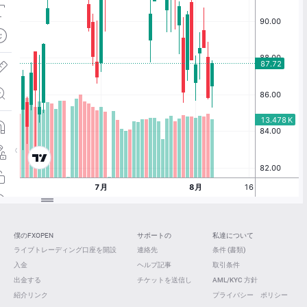
僕のFXOPEN
サポートの
私達について
ライブトレーディング口座を開設
連絡先
条件 (書類)
入金
ヘルプ記事
取引条件
出金する
チケットを送信し
AML/KYC 方針
紹介リンク
プライバシー ポリシー