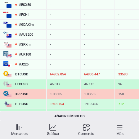
#ESX50
-
-
-
#FCHI
-
-
-
#GDAXIm
-
-
-
#AUS200
-
-
-
#SPXm
-
-
-
#UK100
-
-
-
#J225
-
-
-
BTCUSD
64902.854
64936.447
33593
LTCUSD
46.017
46.113
96
XRPUSD
1.03505
1.03655
150
ETHUSD
1918.754
1919.466
712
BCHUSD
216.329
216.651
322
AÑADIR SÍMBOLOS
SOLUSD
76.30
76.41
11
Mercados
Gráfico
Comercio
Más
TSLA
-
-
-