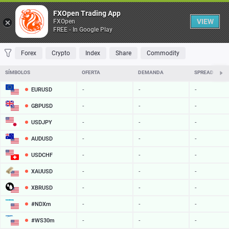
Table
FXOpen Trading App
VIEW
FXOpen
FREE - In Google Play
FAVORITES
MOST TRADED
TOP RISERS
TOP FALLERS
MOST VOLAT
Forex
Crypto
Index
Share
Commodity
SÍMBOLOS
OFERTA
DEMANDA
SPREAD
EURUSD
-
-
-
GBPUSD
-
-
-
USDJPY
-
-
-
AUDUSD
-
-
-
USDCHF
-
-
-
XAUUSD
-
-
-
XBRUSD
-
-
-
#NDXm
-
-
-
#WS30m
-
-
-