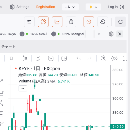
al
Settings
Registration
JA
Log in
4:26
Tokyo
14:26
Seoul
13:26
Shanghai
13:26
Hong Kong
チャート