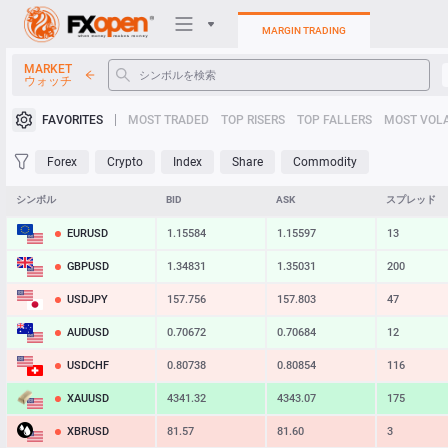
MARGIN TRADING
MARKET
ウォッチ
トレーディングプラットフォ
FAVORITES
MOST TRADED
TOP RISERS
TOP FALLERS
MOST VOLA
個人エリア
Forex
Crypto
Index
Share
Commodity
Heatmap
シンボル
BID
ASK
スプレッド
EURUSD
1.15584
1.15597
13
マニュアル
GBPUSD
1.34831
1.35031
200
USDJPY
157.756
157.803
47
AUDUSD
0.70672
0.70684
12
USDCHF
0.80738
0.80854
116
XAUUSD
4341.32
4343.07
175
XBRUSD
81.57
81.60
3