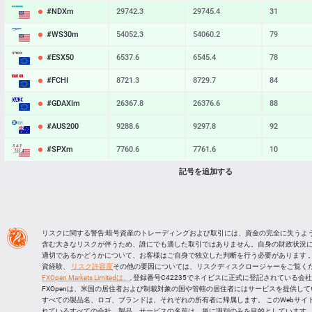
#NDXm
29742.3
29745.4
31
#WS30m
54052.3
54060.2
79
#ESX50
6537.6
6545.4
78
#FCHI
8721.3
8729.7
84
#GDAXIm
26367.8
26376.6
88
#AUS200
9288.6
9297.8
92
#SPXm
7760.6
7761.6
10
記号を追加する
#UK100
10898.2
10904.7
65
#J225
66238
66268
30
BTCUSD
64967.001
64996.250
29249
リスクに関する警告:暗号資産のトレーディングおよび取引には、資金の完全に失うよ
LTCUSD
45.487
45.573
86
含む大きなリスクが伴うため、誰にでも適した取引ではありません。自身の財政状況
適切であるかどうかについて、お客様はご自身で独立した判断を行う必要があります 。
XRPUSD
1.03325
1.03475
150
資経験、
リスク許容度
その他の要因については、リスクディスクロージャーをご覧くだ
FXOpen Markets Limitedは、
, 登録番号C42235でネイビスに正式に登記されている会
ETHUSD
1915.944
1916.376
432
FXOpenは、米国の居住者および制裁対象の国や管轄の居住者にはサービスを提供し
すべての製品名、ロゴ、ブランドは、それぞれの所有者に帰属します。 このWebサイ
れているすべての会社、製品、サービスの名前は、単に識別のみを目的としています。