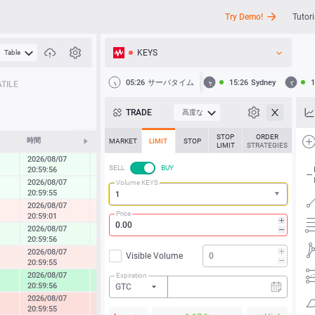
Try Demo!
Tutori
KEYS
Table
API
05:26
サーバタイム
15:26
Sydney
1
TILE
ニュース
TRADE
高度な
サポート
STOP
ORDER
時間
変化する
MARKET
LIMIT
STOP
LIMIT
STRATEGIES
2026/08/07
0.29 %
SELL
BUY
20:59:56
2026/08/07
Volume KEYS
0.21 %
20:59:55
2026/08/07
-0.42 %
Price
20:59:01
2026/08/07
0.40 %
20:59:56
2026/08/07
Visible Volume
-0.64 %
20:59:55
2026/08/07
Expiration
2.10 %
20:59:56
GTC
2026/08/07
-1.37 %
20:59:55