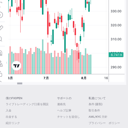
僕のFXOPEN
サポートの
私達について
ライブトレーディング口座を開設
連絡先
条件 (書類)
入金
ヘルプ記事
取引条件
出金する
チケットを送信し
AML/KYC 方針
紹介リンク
プライバシー ポリシー