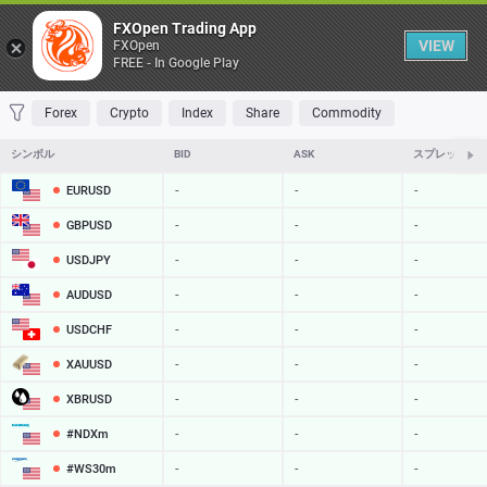
Table
FXOpen Trading App
VIEW
FXOpen
FREE - In Google Play
FAVORITES
MOST TRADED
TOP RISERS
TOP FALLERS
MOST VOLAT
Forex
Crypto
Index
Share
Commodity
シンボル
BID
ASK
スプレッド
EURUSD
-
-
-
GBPUSD
-
-
-
USDJPY
-
-
-
AUDUSD
-
-
-
USDCHF
-
-
-
XAUUSD
-
-
-
XBRUSD
-
-
-
#NDXm
-
-
-
#WS30m
-
-
-