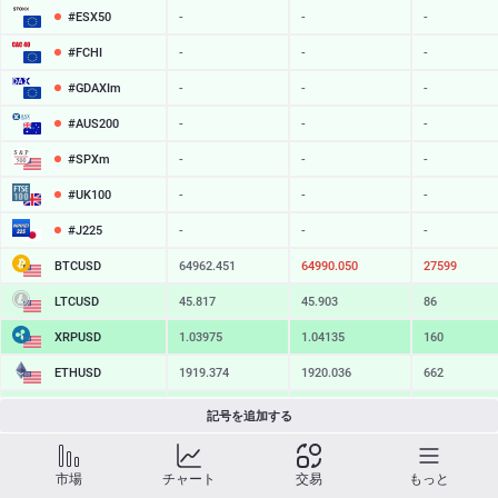
#ESX50
-
-
-
#FCHI
-
-
-
#GDAXIm
-
-
-
#AUS200
-
-
-
#SPXm
-
-
-
#UK100
-
-
-
#J225
-
-
-
BTCUSD
64962.451
64990.050
27599
LTCUSD
45.817
45.903
86
XRPUSD
1.03975
1.04135
160
ETHUSD
1919.374
1920.036
662
BCHUSD
216.339
216.671
332
記号を追加する
SOLUSD
75.92
76.03
11
市場
チャート
交易
もっと
TSLA
-
-
-