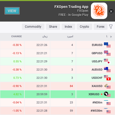
Table
FXOpen Trading App
VIEW
FXOpen
FREE - In Google Play
OLATILE
TOP FALLERS
TOP RISERS
MOST TRADED
FAVORITES
Commodity
Share
Index
Crypto
Forex
نمادها
ASK
اسپرد
زمان
CHANGE
EURUSD
-0.30 %
22:21:26
4
1.15222
GBPUSD
-0.13 %
22:21:21
7
1.34521
USDJPY
0.55 %
22:21:29
7
158.484
AUDUSD
-0.38 %
22:21:30
3
0.70310
USDCHF
0.73 %
22:21:30
3
0.81266
XAUUSD
-0.90 %
22:21:31
84
4240.30
XBRUSD
4.82 %
20:59:59
3
82.73
#NDXm
-0.04 %
22:21:31
23
29474.5
#WS30m
-1.05 %
22:21:28
59
53936.2