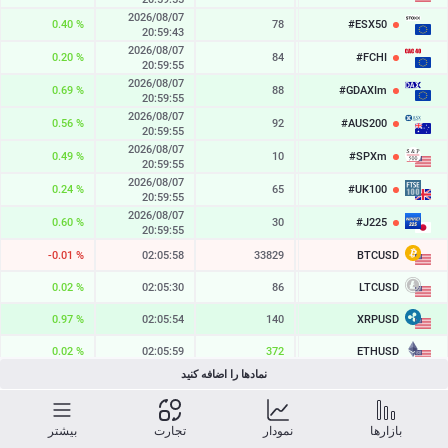
2026/08/07
0.40 %
78
#ESX50
6545.4
20:59:43
2026/08/07
0.20 %
84
#FCHI
8729.7
20:59:55
2026/08/07
0.69 %
88
#GDAXIm
26376.6
20:59:55
2026/08/07
0.56 %
92
#AUS200
9297.8
20:59:55
2026/08/07
0.49 %
10
#SPXm
7761.6
20:59:55
2026/08/07
0.24 %
65
#UK100
10904.7
20:59:55
2026/08/07
0.60 %
30
#J225
66268
20:59:55
BTCUSD
-0.01 %
02:05:58
33829
64893.095
LTCUSD
0.02 %
02:05:30
86
45.553
XRPUSD
0.97 %
02:05:54
140
1.03095
ETHUSD
0.02 %
02:05:59
372
1913.556
نمادها را اضافه کنید
BCHUSD
0.57 %
02:05:59
322
215.821
SOLUSD
0.33 %
02:05:59
10
73.90
بازارها
نمودار
تجارت
بیشتر
2026/08/07
2.83 %
71
329.18
TSLA