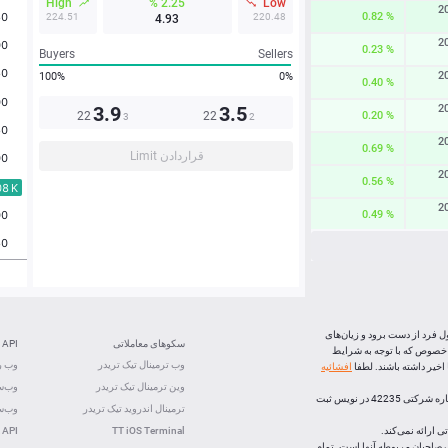
High
2.25 %
Low
2
0.82 %
224.51
220.48
4.93
2
0.23 %
Buyers
Sellers
2
100%
0%
0.40 %
3.9
3.5
2
22
22
0.20 %
3
2
2
0.69 %
قراردادن Limit
2
0.56 %
2
0.49 %
2
0.24 %
2
0.60 %
0.12 %
ل فرد از دست برود و زیان‌های
سکوهای معاملاتی
API
0.11 %
 خصوص که با توجه به شرایط
وب ترمینال تیک تریدر
وب رس
خیر داشته باشند. لطفا
افشائیه
1.16 %
وین ترمینال تیک تریدر
وب‌سو
، (شرکت بازارهای اف ایکس اپن) با رعايت تشريفات قانونی و ذیل شماره شرکتی 42235 در نویس ثبت
0.08 %
ترمینال اندروید تیک تریدر
وب‌سو
 ارائه نمی‌کند.
TT iOS Terminal
 API
لک صاحبان مربوطه آنها است. تمام