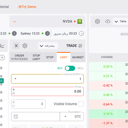
utorial
Try Demo!
NVDA
Table
API
03:23
زمان سرور
13:23
Sydney
12:23
MOS
اخبار
TRADE
پیشرفته
پشتیبانی
ORDER
STOP
CHANGE
STOP
LIMIT
MARKET
STRATEGIES
LIMIT
2
0.29 %
BUY
SELL
2
Volume NVDA
0.21 %
2
-0.42 %
Price
2
0.40 %
2
Visible Volume
-0.64 %
2
Expiration
2.10 %
GTC
2
-1.37 %