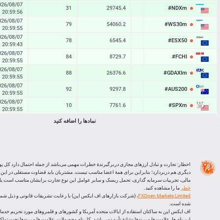
026/08/07
31
29745.4
29742.3
#NDXm
20:59:56
026/08/07
79
54060.2
54052.3
#WS30m
20:59:55
026/08/07
78
6545.4
6537.6
#ESX50
20:59:43
026/08/07
84
8729.7
8721.3
#FCHI
20:59:55
026/08/07
88
26376.6
26367.8
#GDAXIm
20:59:55
026/08/07
92
9297.8
9288.6
#AUS200
20:59:55
026/08/07
10
7761.6
7760.6
#SPXm
20:59:55
026/08/07
نمادها را اضافه کنید
65
10904.7
10898.2
#UK100
20:59:55
026/08/07
30
66268
66238
#J225
20:59:55
BTCUSD
03:23:25
28947
64975.349
64946.402
اخطار: تجارت و تبادل ارزهای مجازی دربرگیرندۀ خطرات مهمی می‌باشد از جمله احتمال دارد کل پو
LTCUSD
03:23:24
96
45.603
45.507
دیگری هم دربردارد؛ بنابراین برای همۀ اعضا مناسب نیست. مشتریان باید قضاوت مستقلی در این
مالی، تجربیات سرمایه گذاری، تحمل ریسک و سایر عوامل این نوع تجارت برایشان مناسب است یا ا
XRPUSD
03:22:57
160
1.03305
1.03145
خطر
ما را مشاهده کنید.
FXOpen Markets Limited
ETHUSD
03:22:56
202
1914.686
1914.484
شده است.
اف ایکس اپن به ساکنان استفاده از ایالات متحده آمریکا و کشورهای و قلمروهای مورد تحریم خدماتی
این نام ها، علامت ها و برندها نشانۀ تأیید نمی باشد. کل نام محصولات، علامت ها و برندها تحت تم