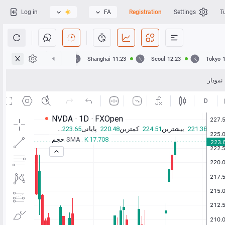
Log in
FA
Registration
Settings
T
Hong Kong
11:23
Shanghai
11:23
Seoul
12:23
Tokyo
نمودار