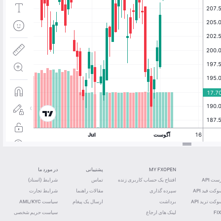
MY FXOPEN
پشتیبانی
در مورد ما
ت API
افتتاح یک حساب کاربری زنده
تماس
شرایط (اسناد)
کت فید ‌API
سپرده گذاری
مقالات راهنما
شرایط تجارت
کت ترید ‌API
برداشت
ارسال یک پیغام
سیاست AML/KYC
FIX
لینک های ارجاع
سیاست حریم شخصی