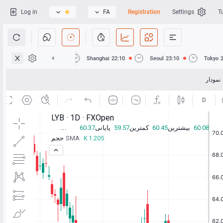
Log in
FA
Registration
Settings
T
Hong Kong
22:10
Shanghai
22:10
Seoul
23:10
Tokyo
نمودار