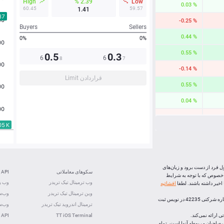
High
2.39 %
Low
0.03 %
60.45
59.57
1.41
-0.25 %
Buyers
Sellers
0.44 %
0%
0%
0.55 %
0.5
0.3
6
6
8
7
-0.14 %
قراردادن Limit
0.55 %
0.04 %
-0.08 %
0.62 %
-0.26 %
0.35 %
ل فرد از دست برود و زیان‌های
سکوهای معاملاتی
API
 خصوص که با توجه به شرایط
-1.64 %
وب ترمینال تیک تریدر
وب رس
خیر داشته باشند. لطفا
افشائیه
وین ترمینال تیک تریدر
وب‌سو
-0.04 %
، (شرکت بازارهای اف ایکس اپن) با رعايت تشريفات قانونی و ذیل شماره شرکتی 42235 در نویس ثبت
ترمینال اندروید تیک تریدر
وب‌سو
 ارائه نمی‌کند.
TT iOS Terminal
 API
لک صاحبان مربوطه آنها است. تمام