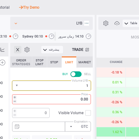
utorial
Try Demo!
LYB
Table
API
14:10
زمان سرور
00:10
Sydney
23:10
MOS
اخبار
TRADE
پیشرفته
پشتیبانی
ORDER
STOP
CHANGE
STOP
LIMIT
MARKET
STRATEGIES
LIMIT
-0.18 %
BUY
SELL
Volume LYB
0.01 %
0.31 %
Price
-0.26 %
0.36 %
Visible Volume
Expiration
-0.26 %
GTC
1.62 %