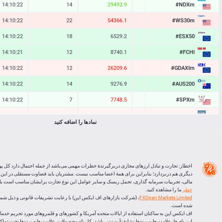
#NDXm
14:10:22
14
29492.9
29491.5
#WS30m
14:10:22
22
54366.1
54363.9
#ESX50
14:10:22
18
6529.2
6527.4
#FCHI
14:10:21
12
8740.1
8738.9
#GDAXIm
14:10:22
12
26209.6
26208.4
#AUS200
14:10:22
14
9276.9
9275.5
#SPXm
14:10:22
7
7748.5
7747.8
#UK100
14:10:21
8
10882.3
10881.5
نمادها را اضافه کنید
#J225
14:10:22
14
65941
65927
BTCUSD
14:10:22
35064
64448.173
64413.109
LTCUSD
14:10:22
86
45.463
45.377
اخطار: تجارت و تبادل ارزهای مجازی دربرگیرندۀ خطرات مهمی می‌باشد از جمله احتمال دارد کل پو
دیگری هم دربردارد؛ بنابراین برای همۀ اعضا مناسب نیست. مشتریان باید قضاوت مستقلی در این
XRPUSD
14:09:55
150
1.04455
1.04305
مالی، تجربیات سرمایه گذاری، تحمل ریسک و سایر عوامل این نوع تجارت برایشان مناسب است یا ا
خطر
ما را مشاهده کنید.
ETHUSD
14:09:55
612
1906.806
1906.194
FXOpen Markets Limited
شده است.
اف ایکس اپن به ساکنان استفاده از ایالات متحده آمریکا و کشورهای و قلمروهای مورد تحریم خدماتی
این نام ها، علامت ها و برندها نشانۀ تأیید نمی باشد. کل نام محصولات، علامت ها و برندها تحت تم