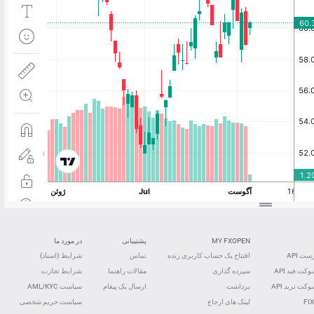
MY FXOPEN
پشتیبانی
در مورد ما
ت API
افتتاح یک حساب کاربری زنده
تماس
شرایط (اسناد)
کت فید ‌API
سپرده گذاری
مقالات راهنما
شرایط تجارت
کت ترید ‌API
برداشت
ارسال یک پیغام
سیاست AML/KYC
FIX
لینک های ارجاع
سیاست حریم شخصی