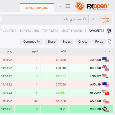
MARGIN TRADING
تماشای
بازار
سیستم عامل های تجارت
T VOLATILE
TOP FALLERS
TOP RISERS
MOST TRADED
FAVORITES
کابینت من
Commodity
Share
Index
Crypto
Forex
Heatmap
نمادها
BID
ASK
اسپرد
زمان
EURUSD
14:10:22
1
1.15358
1.15357
راهنما
GBPUSD
14:10:22
1
1.34710
1.34709
USDJPY
14:10:22
4
158.107
158.103
AUDUSD
14:10:22
1
0.70386
0.70385
USDCHF
14:10:22
5
0.80967
0.80962
XAUUSD
14:10:22
32
4267.20
4266.88
XBRUSD
14:10:21
3
80.21
80.18