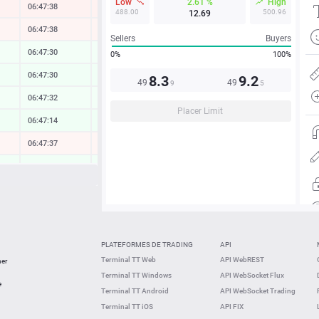
Low
2.61 %
High
06:47:38
-0.19 %
488.00
500.96
12.69
06:47:38
-0.10 %
Sellers
Buyers
06:47:30
0.05 %
0%
100%
06:47:30
0.12 %
8.3
9.2
49
49
9
5
06:47:32
0.05 %
Placer Limit
06:47:14
0.19 %
06:47:37
-0.07 %
06:47:38
0.11 %
06:47:28
-0.35 %
06:47:39
0.07 %
06:47:35
0.29 %
PLATEFORMES DE TRADING
API
06:47:10
-0.69 %
Terminal TT Web
API WebREST
ner
Terminal TT Windows
API WebSocket Flux
06:47:11
0.08 %
e
Terminal TT Android
API WebSocket Trading
Terminal TT iOS
API FIX