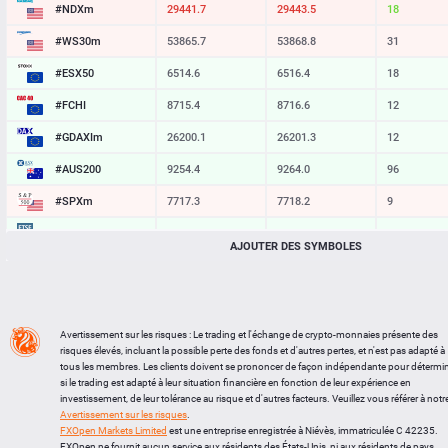
#NDXm
29441.7
29443.5
18
#WS30m
53865.7
53868.8
31
#ESX50
6514.6
6516.4
18
#FCHI
8715.4
8716.6
12
#GDAXIm
26200.1
26201.3
12
#AUS200
9254.4
9264.0
96
#SPXm
7717.3
7718.2
9
#UK100
10884.5
10885.4
9
AJOUTER DES SYMBOLES
#J225
65613
65628
15
BTCUSD
64293.845
64328.157
34312
LTCUSD
45.487
45.573
86
Avertissement sur les risques : Le trading et l'échange de crypto-monnaies présente des
risques élevés, incluant la possible perte des fonds et d'autres pertes, et n'est pas adapté à
XRPUSD
1.02625
1.02765
140
tous les membres. Les clients doivent se prononcer de façon indépendante pour détermi
si le trading est adapté à leur situation financière en fonction de leur expérience en
ETHUSD
1903.594
1903.896
302
investissement, de leur tolérance au risque et d'autres facteurs. Veuillez vous référer à notr
Avertissement sur les risques
.
FXOpen Markets Limited
est une entreprise enregistrée à Niévès, immatriculée C 42235.
FXOpen ne fournit aucun service aux résidents des États-Unis, ni aux résidents de pays,