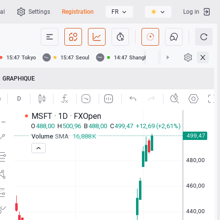
al
Settings
Registration
FR
Log in
15:47
Tokyo
15:47
Seoul
14:47
Shanghai
14:47
Hong Kong
GRAPHIQUE