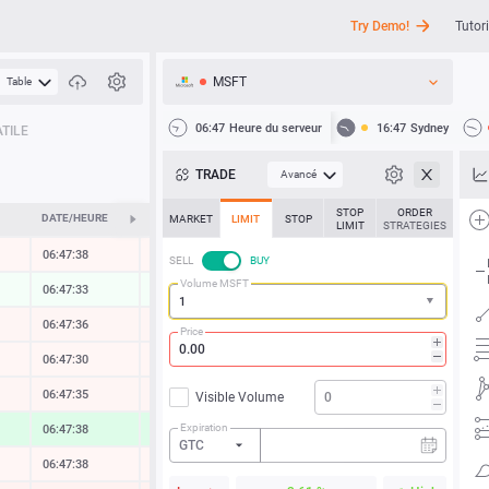
Try Demo!
Tutori
MSFT
Table
API
06:47
Heure du serveur
16:47
Sydney
TILE
Actualités
TRADE
Avancé
Assistance
STOP
ORDER
DATE/HEURE
ÉVOLUTION
MARKET
LIMIT
STOP
LIMIT
STRATEGIES
06:47:39
-0.01 %
SELL
BUY
Volume MSFT
06:47:33
0.00 %
06:47:36
-0.05 %
Price
06:47:30
-0.01 %
06:47:35
-0.05 %
Visible Volume
Expiration
06:47:38
0.95 %
GTC
06:47:38
-0.01 %