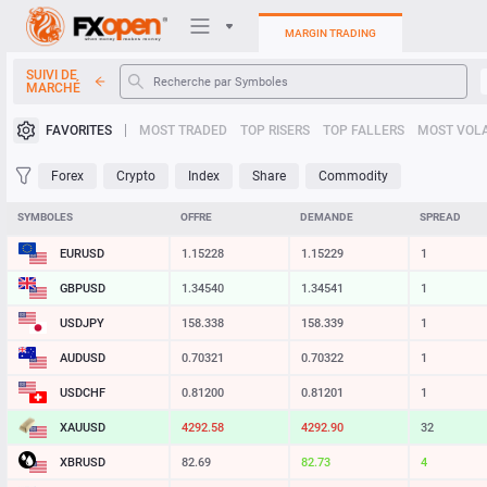
MARGIN TRADING
SUIVI DE
MARCHÉ
Plateformes de trading
FAVORITES
MOST TRADED
TOP RISERS
TOP FALLERS
MOST VOLA
Mon FXOpen
Forex
Crypto
Index
Share
Commodity
Heatmap
SYMBOLES
OFFRE
DEMANDE
SPREAD
EURUSD
1.15223
1.15224
1
Manuel
GBPUSD
1.34540
1.34541
1
USDJPY
158.338
158.339
1
AUDUSD
0.70321
0.70322
1
USDCHF
0.81200
0.81201
1
XAUUSD
4292.58
4292.90
32
XBRUSD
82.69
82.73
4