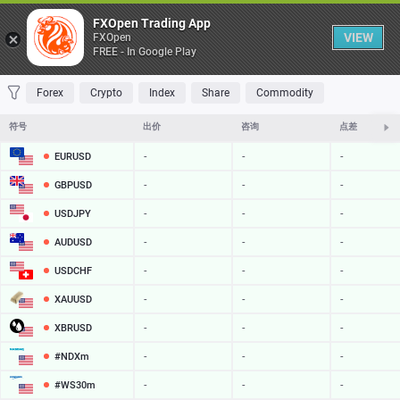
桌子
FXOpen Trading App
VIEW
FXOpen
FREE - In Google Play
收藏 夹
交易量最大
最大涨幅
最大跌幅
最易挥发
Forex
Crypto
Index
Share
Commodity
符号
出价
咨询
点差
EURUSD
-
-
-
GBPUSD
-
-
-
USDJPY
-
-
-
AUDUSD
-
-
-
USDCHF
-
-
-
XAUUSD
-
-
-
XBRUSD
-
-
-
#NDXm
-
-
-
#WS30m
-
-
-