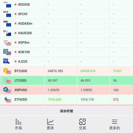
#ESX50
-
-
-
#FCHI
-
-
-
#GDAXIm
-
-
-
#AUS200
-
-
-
#SPXm
-
-
-
#UK100
-
-
-
#J225
-
-
-
BTCUSD
64876.985
64908.616
31631
LTCUSD
45.997
46.093
96
XRPUSD
1.03695
1.03855
160
ETHUSD
1915.604
1916.176
572
BCHUSD
215.509
215.831
322
添加符號
SOLUSD
75.72
75.82
10
市场
图表
交易
更多的
TSLA
-
-
-