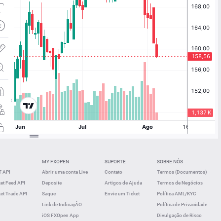
MY FXOPEN
SUPORTE
SOBRE NÓS
 API
Abrir uma conta Live
Contato
Termos (Documentos)
t Feed API
Deposite
Artigos de Ajuda
Termos de Negócios
t Trade API
Saque
Envie um Ticket
Política AML/KYC
Link de IndicaçÂO
Política de Privacidade
iOS FXOpen App
Divulgação de Risco