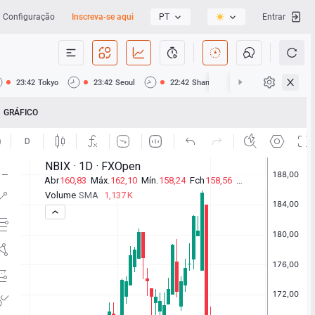
Configuração
Inscreva-se aqui
PT
Entrar
23:42
Tokyo
23:42
Seoul
22:42
Shanghai
22:42
Hong Ko
GRÁFICO