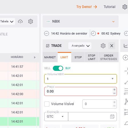
Try Demo!
Tutorial
NBIX
Tabela
API
14:42
Horário de servidor
00:42
Sydney
TILE
Notícias
TRADE
Avançado
Suporte
STOP
ORDER
HORÁRIO
ALTERAR
MARKET
LIMIT
STOP
LIMIT
STRATEGIES
14:41:57
-0.19 %
SELL
BUY
Volume NBIX
14:42:01
-0.01 %
14:42:01
0.37 %
Preço
14:42:00
-0.25 %
14:42:01
0.37 %
Volume Visível
Expiração
14:42:01
-0.10 %
GTC
14:42:01
1.86 %