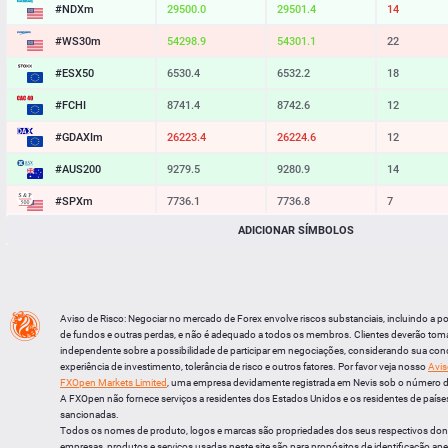
#NDXm
29500.0
29501.4
14
#WS30m
54298.9
54301.1
22
#ESX50
6530.4
6532.2
18
#FCHI
8741.4
8742.6
12
#GDAXIm
26223.4
26224.6
12
#AUS200
9279.5
9280.9
14
#SPXm
7736.1
7736.8
7
ADICIONAR SÍMBOLOS
#UK100
10894.0
10894.8
8
#J225
66160
66168
8
BTCUSD
64559.541
64586.620
27079
Aviso de Risco: Negociar no mercado de Forex envolve riscos substanciais, incluindo a p
LTCUSD
45.407
45.493
86
de fundos e outras perdas, e não é adequado a todos os membros. Clientes deverão tom
independente sobre a possibilidade de participar em negociações, considerando sua cond
XRPUSD
1.04305
1.04445
140
experiência de investimento, tolerância de risco e outros fatores. Por favor veja nosso
Avis
FXOpen Markets Limited
, uma empresa devidamente registrada em Nevis sob o número 
ETHUSD
1909.244
1909.696
452
A FXOpen não fornece serviços a residentes dos Estados Unidos e os residentes de países
sancionadas.
Todos os nomes de produto, logos e marcas são propriedades dos seus respectivos do
empresas, produtos e serviços usadas neste site são para propósitos de identificação ape