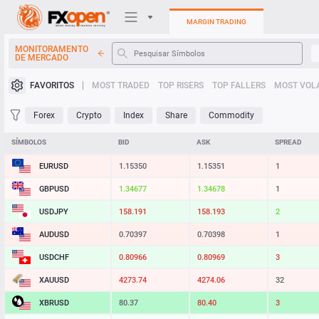
MARGIN TRADING
MONITORAMENTO
DE MERCADO
Plataformas de negociação
FAVORITOS
MOST TRADED
TOP RISERS
TOP FALLERS
MOST VOLA
Minha FXOpen
Forex
Crypto
Index
Share
Commodity
Heatmap
SÍMBOLOS
BID
ASK
SPREAD
EURUSD
1.15350
1.15351
1
Manual
GBPUSD
1.34677
1.34678
1
USDJPY
158.191
158.193
2
AUDUSD
0.70397
0.70398
1
USDCHF
0.80966
0.80969
3
XAUUSD
4273.74
4274.06
32
XBRUSD
80.37
80.40
3