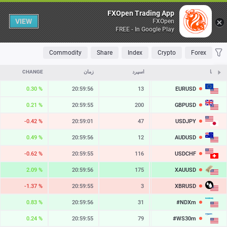
Table
FXOpen Trading App
VIEW
FXOpen
FREE - In Google Play
OLATILE
TOP FALLERS
TOP RISERS
MOST TRADED
FAVORITES
Commodity
Share
Index
Crypto
Forex
نمادها
ASK
اسپرد
زمان
CHANGE
EURUSD
0.30 %
20:59:56
13
1.15597
GBPUSD
0.21 %
20:59:55
200
1.35031
USDJPY
-0.42 %
20:59:01
47
157.803
AUDUSD
0.49 %
20:59:56
12
0.70684
USDCHF
-0.62 %
20:59:55
116
0.80854
XAUUSD
2.09 %
20:59:56
175
4343.07
XBRUSD
-1.37 %
20:59:55
3
81.60
#NDXm
0.83 %
20:59:56
31
29745.4
#WS30m
0.24 %
20:59:55
79
54060.2