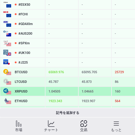
#ESX50
-
-
-
#FCHI
-
-
-
#GDAXIm
-
-
-
#AUS200
-
-
-
#SPXm
-
-
-
#UK100
-
-
-
#J225
-
-
-
BTCUSD
65069.976
65095.705
25729
LTCUSD
45.787
45.873
86
XRPUSD
1.04505
1.04665
160
ETHUSD
1923.333
1923.907
574
BCHUSD
216.999
217.331
332
記号を追加する
SOLUSD
76.30
76.40
10
市場
チャート
交易
もっと
TSLA
-
-
-