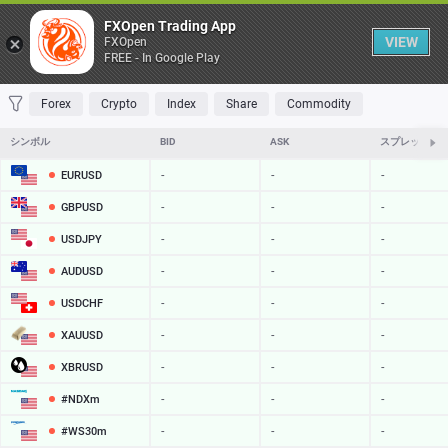
Table
FXOpen Trading App
VIEW
FXOpen
FREE - In Google Play
FAVORITES
MOST TRADED
TOP RISERS
TOP FALLERS
MOST VOLAT
Forex
Crypto
Index
Share
Commodity
シンボル
BID
ASK
スプレッド
EURUSD
-
-
-
GBPUSD
-
-
-
USDJPY
-
-
-
AUDUSD
-
-
-
USDCHF
-
-
-
XAUUSD
-
-
-
XBRUSD
-
-
-
#NDXm
-
-
-
#WS30m
-
-
-