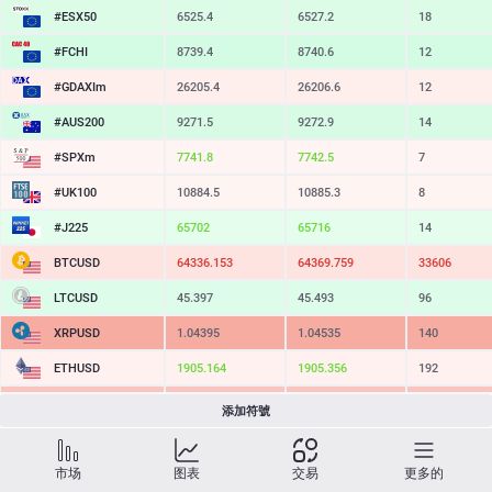
#ESX50
6525.4
6527.2
18
#FCHI
8739.4
8740.6
12
#GDAXIm
26205.4
26206.6
12
#AUS200
9271.5
9272.9
14
#SPXm
7742.3
7743.0
7
#UK100
10884.5
10885.3
8
#J225
65707
65721
14
BTCUSD
64349.142
64376.059
26917
LTCUSD
45.397
45.493
96
XRPUSD
1.04395
1.04545
150
ETHUSD
1905.324
1905.516
192
BCHUSD
212.089
212.421
332
添加符號
SOLUSD
73.08
73.19
11
市场
图表
交易
更多的
TSLA
319.53
320.11
58