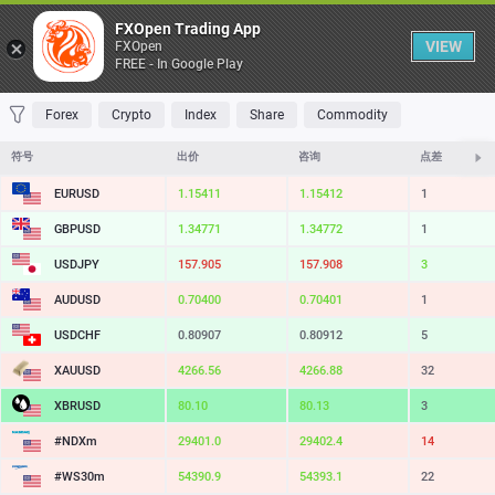
桌子
FXOpen Trading App
VIEW
FXOpen
FREE - In Google Play
收藏 夹
交易量最大
最大涨幅
最大跌幅
最易挥发
Forex
Crypto
Index
Share
Commodity
符号
出价
咨询
点差
EURUSD
1.15412
1.15413
1
GBPUSD
1.34769
1.34770
1
USDJPY
157.908
157.909
1
AUDUSD
0.70401
0.70402
1
USDCHF
0.80907
0.80911
4
XAUUSD
4266.69
4267.01
32
XBRUSD
80.10
80.14
4
#NDXm
29404.5
29405.9
14
#WS30m
54394.9
54397.1
22