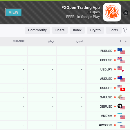
Table
FXOpen Trading App
VIEW
FXOpen
FREE - In Google Play
OLATILE
TOP FALLERS
TOP RISERS
MOST TRADED
FAVORITES
Commodity
Share
Index
Crypto
Forex
نمادها
ASK
اسپرد
زمان
CHANGE
EURUSD
-
-
-
-
GBPUSD
-
-
-
-
USDJPY
-
-
-
-
AUDUSD
-
-
-
-
USDCHF
-
-
-
-
XAUUSD
-
-
-
-
XBRUSD
-
-
-
-
#NDXm
-
-
-
-
#WS30m
-
-
-
-