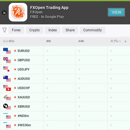
Table
FXOpen Trading App
VIEW
FXOpen
FREE - In Google Play
FAVORITES
MOST TRADED
TOP RISERS
TOP FALLERS
MOST VOLAT
Forex
Crypto
Index
Share
Commodity
シンボル
BID
ASK
スプレッド
EURUSD
-
-
-
GBPUSD
-
-
-
USDJPY
-
-
-
AUDUSD
-
-
-
USDCHF
-
-
-
XAUUSD
-
-
-
XBRUSD
-
-
-
#NDXm
-
-
-
#WS30m
-
-
-