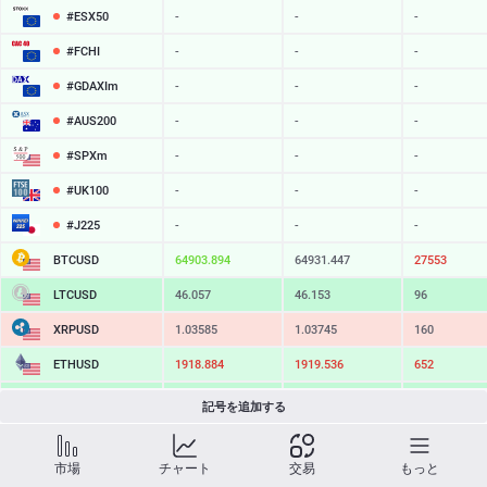
#ESX50
-
-
-
#FCHI
-
-
-
#GDAXIm
-
-
-
#AUS200
-
-
-
#SPXm
-
-
-
#UK100
-
-
-
#J225
-
-
-
BTCUSD
64906.424
64931.947
25523
LTCUSD
46.057
46.153
96
XRPUSD
1.03585
1.03745
160
ETHUSD
1918.884
1919.536
652
BCHUSD
216.499
216.851
352
記号を追加する
SOLUSD
76.42
76.52
10
市場
チャート
交易
もっと
TSLA
-
-
-