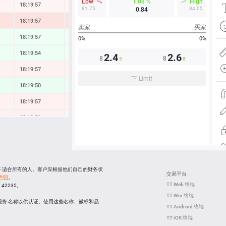
Low
1.03 %
High
18:19:57
-0.09 %
81.75
84.05
0.84
18:19:57
-0.93 %
卖家
买家
18:19:57
0.21 %
0%
0%
18:19:54
0.24 %
2.4
2.6
8
8
5
8
18:19:57
-0.18 %
下 Limit
18:19:50
0.36 %
18:19:57
-0.25 %
18:19:56
-0.20 %
18:19:57
0.49 %
18:19:57
-0.16 %
18:19:57
0.58 %
并不 适合所有的人。客户应根据他们自己的财务状
交易平台
声明
。
18:19:29
-1.89 %
TT Web 终端
C 42235。
TT Win 终端
18:19:29
0.19 %
服务 名称以供认证。使用这些名称、徽标和品
TT Android 终端
TT iOS 终端