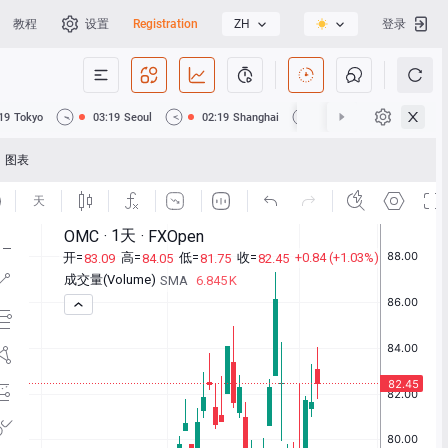
教程
设置
Registration
ZH
登录
19
Tokyo
03:19
Seoul
02:19
Shanghai
02:19
Hong Kong
图表