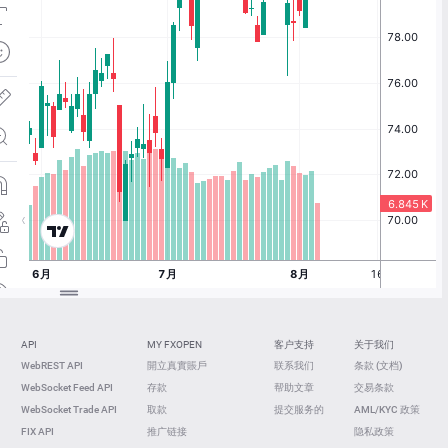
API
MY FXOPEN
客户支持
关于我们
WebREST API
開立真實賬戶
联系我们
条款 (文档)
WebSocket Feed API
存款
帮助文章
交易条款
WebSocket Trade API
取款
提交服务的
AML/KYC 政策
FIX API
推广链接
隐私政策