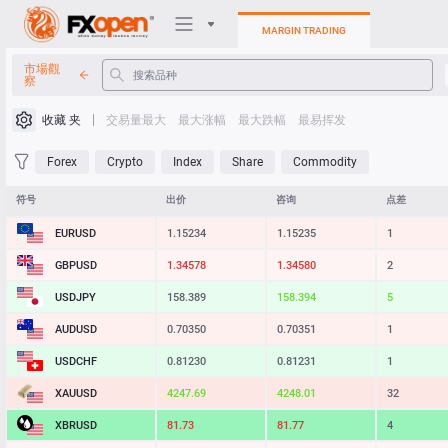
MARGIN TRADING
市場觀
察
交易平台
收藏 夹
交易量最大
最大涨幅
最大跌幅
最易挥发
我的FXOpen
Forex
Crypto
Index
Share
Commodity
Heatmap
符号
出价
咨询
点差
EURUSD
1.15234
1.15235
1
手册
GBPUSD
1.34578
1.34580
2
USDJPY
158.389
158.394
5
AUDUSD
0.70350
0.70351
1
USDCHF
0.81230
0.81231
1
XAUUSD
4247.69
4248.01
32
XBRUSD
81.73
81.77
4