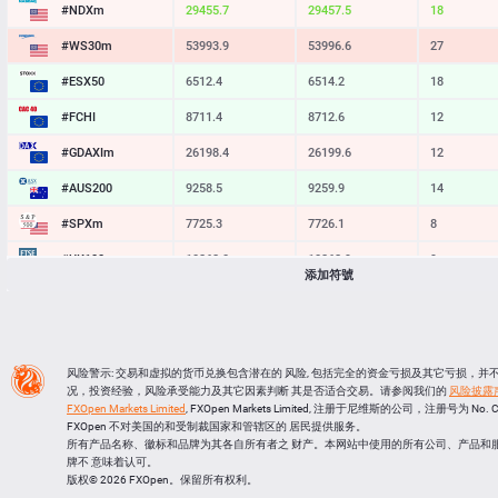
#NDXm
29455.7
29457.5
18
#WS30m
53993.9
53996.6
27
#ESX50
6512.4
6514.2
18
#FCHI
8711.4
8712.6
12
#GDAXIm
26198.4
26199.6
12
#AUS200
9258.5
9259.9
14
#SPXm
7725.3
7726.1
8
#UK100
10868.0
10868.9
9
添加符號
#J225
65840
65849
9
BTCUSD
64476.096
64509.986
33890
LTCUSD
45.477
45.563
86
风险警示: 交易和虚拟的货币兑换包含潜在的 风险, 包括完全的资金亏损及其它亏损，
况，投资经验，风险承受能力及其它因素判断 其是否适合交易。请参阅我们的
风险披露
XRPUSD
1.04045
1.04185
140
FXOpen Markets Limited
, FXOpen Markets Limited, 注册于尼维斯的公司，注册号为 No. 
FXOpen 不对美国的和受制裁国家和管辖区的 居民提供服务。
ETHUSD
1910.674
1911.166
492
所有产品名称、徽标和品牌为其各自所有者之 财产。本网站中使用的所有公司、产品和
牌不 意味着认可。
版权© 2026 FXOpen。保留所有权利。