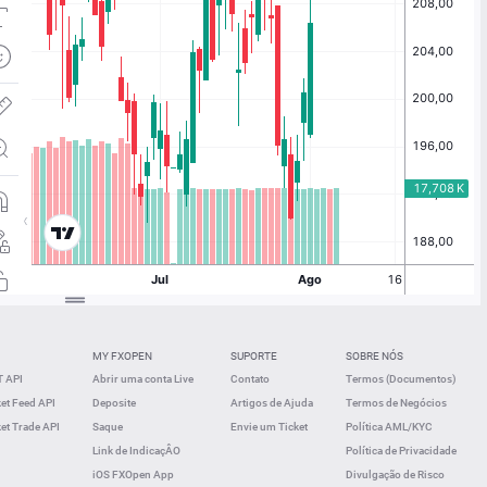
MY FXOPEN
SUPORTE
SOBRE NÓS
 API
Abrir uma conta Live
Contato
Termos (Documentos)
t Feed API
Deposite
Artigos de Ajuda
Termos de Negócios
t Trade API
Saque
Envie um Ticket
Política AML/KYC
Link de IndicaçÂO
Política de Privacidade
iOS FXOpen App
Divulgação de Risco