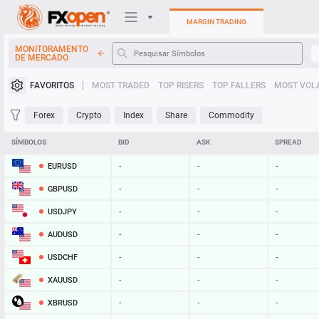
MARGIN TRADING
MONITORAMENTO
DE MERCADO
Plataformas de negociação
FAVORITOS
MOST TRADED
TOP RISERS
TOP FALLERS
MOST VOLA
Minha FXOpen
Forex
Crypto
Index
Share
Commodity
Heatmap
SÍMBOLOS
BID
ASK
SPREAD
EURUSD
-
-
-
Manual
GBPUSD
-
-
-
USDJPY
-
-
-
AUDUSD
-
-
-
USDCHF
-
-
-
XAUUSD
-
-
-
XBRUSD
-
-
-