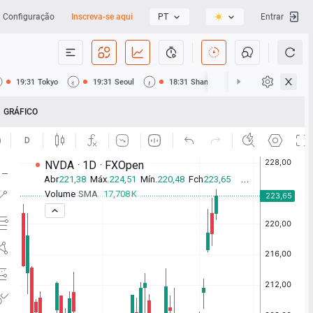
Configuração
Inscreva-se aqui
PT
Entrar
19:31
Tokyo
19:31
Seoul
18:31
Shanghai
18:31
Hong Ko
GRÁFICO