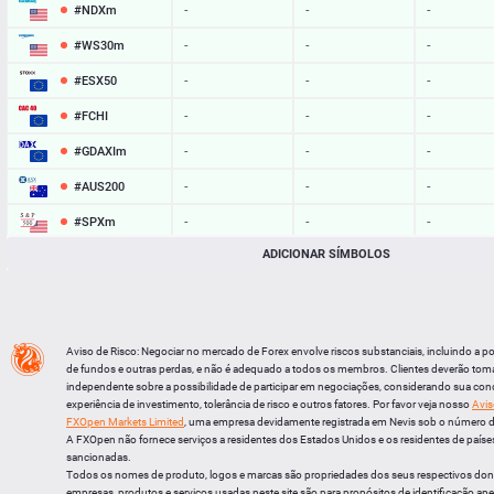
#NDXm
-
-
-
#WS30m
-
-
-
#ESX50
-
-
-
#FCHI
-
-
-
#GDAXIm
-
-
-
#AUS200
-
-
-
#SPXm
-
-
-
ADICIONAR SÍMBOLOS
#UK100
-
-
-
#J225
-
-
-
BTCUSD
64897.834
64933.647
35813
Aviso de Risco: Negociar no mercado de Forex envolve riscos substanciais, incluindo a p
LTCUSD
46.067
46.153
86
de fundos e outras perdas, e não é adequado a todos os membros. Clientes deverão tom
independente sobre a possibilidade de participar em negociações, considerando sua cond
XRPUSD
1.03575
1.03735
160
experiência de investimento, tolerância de risco e outros fatores. Por favor veja nosso
Avis
FXOpen Markets Limited
, uma empresa devidamente registrada em Nevis sob o número 
ETHUSD
1918.884
1919.556
672
A FXOpen não fornece serviços a residentes dos Estados Unidos e os residentes de países
sancionadas.
Todos os nomes de produto, logos e marcas são propriedades dos seus respectivos do
empresas, produtos e serviços usadas neste site são para propósitos de identificação ape