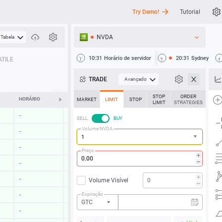
Try Demo!
Tutorial
NVDA
Tabela
API
10:31
Horário de servidor
20:31
Sydney
TILE
Notícias
TRADE
Avançado
Suporte
STOP
ORDER
HORÁRIO
ALTERAR
MARKET
LIMIT
STOP
LIMIT
STRATEGIES
-
-
SELL
BUY
Volume NVDA
-
-
-
-
Preço
-
-
-
-
Volume Visível
Expiração
-
-
GTC
-
-