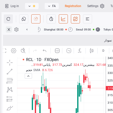
Log in
FA
Registration
Settings
T
Hong Kong
08:00
Shanghai
08:00
Seoul
09:00
Tokyo
نمودار