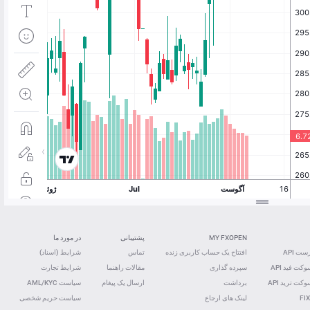
MY FXOPEN
پشتیبانی
در مورد ما
ت API
افتتاح یک حساب کاربری زنده
تماس
شرایط (اسناد)
کت فید ‌API
سپرده گذاری
مقالات راهنما
شرایط تجارت
کت ترید ‌API
برداشت
ارسال یک پیغام
سیاست AML/KYC
FIX
لینک های ارجاع
سیاست حریم شخصی