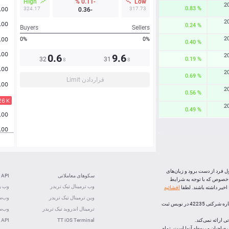
High
-0.11 %
Low
2
0.83 %
324.17
317.73
-0.36
2
0.24 %
Buyers
Sellers
2
0%
0%
0.40 %
0.6
9.6
2
32
31
0.19 %
8
8
2
0.69 %
قراردادن Limit
2
0.56 %
2
0.49 %
2
0.24 %
2
0.60 %
0.96 %
ل فرد از دست برود و زیان‌های
سکوهای معاملاتی
API
0.18 %
 خصوص که با توجه به شرایط
وب ترمینال تیک تریدر
وب رس
خیر داشته باشند. لطفا
افشائیه
-1.34 %
وین ترمینال تیک تریدر
وب‌سو
، (شرکت بازارهای اف ایکس اپن) با رعايت تشريفات قانونی و ذیل شماره شرکتی 42235 در نویس ثبت
0.56 %
ترمینال اندروید تیک تریدر
وب‌سو
 ارائه نمی‌کند.
TT iOS Terminal
 API
لک صاحبان مربوطه آنها است. تمام