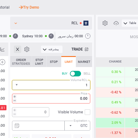
utorial
Try Demo!
RCL
Table
API
00:00
زمان سرور
10:00
Sydney
09:00
MOS
اخبار
TRADE
پیشرفته
پشتیبانی
ORDER
STOP
CHANGE
STOP
LIMIT
MARKET
STRATEGIES
LIMIT
2
0.30 %
BUY
SELL
2
Volume RCL
0.21 %
2
-0.42 %
Price
2
0.49 %
2
Visible Volume
-0.62 %
2
Expiration
2.09 %
GTC
2
-1.37 %