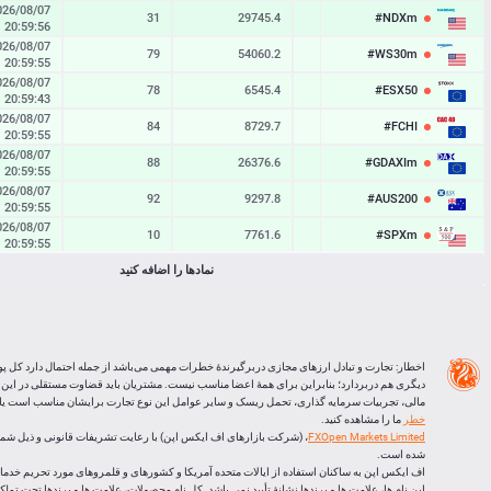
026/08/07
31
29745.4
29742.3
#NDXm
20:59:56
026/08/07
79
54060.2
54052.3
#WS30m
20:59:55
026/08/07
78
6545.4
6537.6
#ESX50
20:59:43
026/08/07
84
8729.7
8721.3
#FCHI
20:59:55
026/08/07
88
26376.6
26367.8
#GDAXIm
20:59:55
026/08/07
92
9297.8
9288.6
#AUS200
20:59:55
026/08/07
10
7761.6
7760.6
#SPXm
20:59:55
026/08/07
نمادها را اضافه کنید
65
10904.7
10898.2
#UK100
20:59:55
026/08/07
30
66268
66238
#J225
20:59:55
BTCUSD
00:00:17
24819
64890.835
64866.016
اخطار: تجارت و تبادل ارزهای مجازی دربرگیرندۀ خطرات مهمی می‌باشد از جمله احتمال دارد کل پو
LTCUSD
00:00:09
116
45.553
45.437
دیگری هم دربردارد؛ بنابراین برای همۀ اعضا مناسب نیست. مشتریان باید قضاوت مستقلی در این
مالی، تجربیات سرمایه گذاری، تحمل ریسک و سایر عوامل این نوع تجارت برایشان مناسب است یا ا
XRPUSD
00:00:10
140
1.02095
1.01955
خطر
ما را مشاهده کنید.
FXOpen Markets Limited
ETHUSD
00:00:10
252
1913.006
1912.754
شده است.
اف ایکس اپن به ساکنان استفاده از ایالات متحده آمریکا و کشورهای و قلمروهای مورد تحریم خدماتی
این نام ها، علامت ها و برندها نشانۀ تأیید نمی باشد. کل نام محصولات، علامت ها و برندها تحت تم