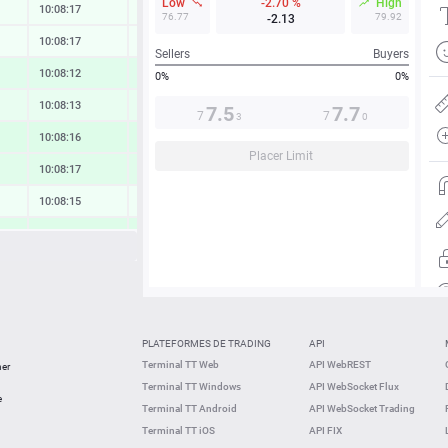
Low
-2.70 %
High
10:08:17
0.09 %
76.77
79.92
-2.13
10:08:17
0.06 %
Sellers
Buyers
10:08:12
0.52 %
0%
0%
10:08:13
0.31 %
7.5
7.7
7
7
3
0
10:08:16
0.63 %
Placer Limit
10:08:17
0.55 %
10:08:15
0.10 %
10:08:13
0.62 %
10:08:17
-0.16 %
10:08:17
0.79 %
10:08:09
0.68 %
PLATEFORMES DE TRADING
API
10:07:50
0.08 %
Terminal TT Web
API WebREST
ner
Terminal TT Windows
API WebSocket Flux
10:07:50
0.56 %
e
Terminal TT Android
API WebSocket Trading
Terminal TT iOS
API FIX