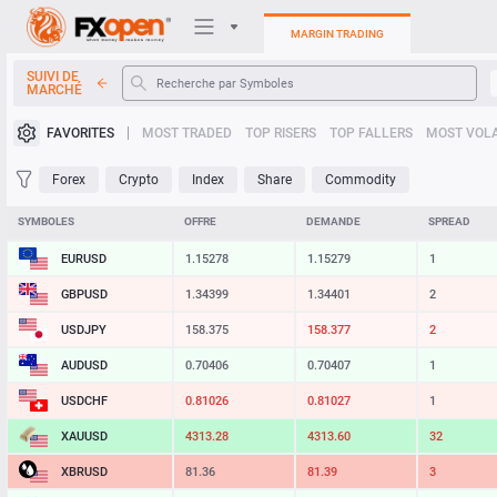
MARGIN TRADING
SUIVI DE
MARCHÉ
Plateformes de trading
FAVORITES
MOST TRADED
TOP RISERS
TOP FALLERS
MOST VOLA
Mon FXOpen
Forex
Crypto
Index
Share
Commodity
Heatmap
SYMBOLES
OFFRE
DEMANDE
SPREAD
EURUSD
1.15278
1.15279
1
Manuel
GBPUSD
1.34399
1.34401
2
USDJPY
158.375
158.377
2
AUDUSD
0.70406
0.70407
1
USDCHF
0.81026
0.81027
1
XAUUSD
4313.28
4313.60
32
XBRUSD
81.36
81.39
3