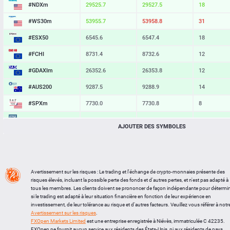
#NDXm
29525.7
29527.5
18
#WS30m
53955.7
53958.8
31
#ESX50
6545.6
6547.4
18
#FCHI
8731.4
8732.6
12
#GDAXIm
26352.6
26353.8
12
#AUS200
9287.5
9288.9
14
#SPXm
7730.0
7730.8
8
#UK100
10940.0
10940.9
9
AJOUTER DES SYMBOLES
#J225
65733
65748
15
BTCUSD
64759.561
64794.210
34649
LTCUSD
45.667
45.763
96
Avertissement sur les risques : Le trading et l'échange de crypto-monnaies présente des
risques élevés, incluant la possible perte des fonds et d'autres pertes, et n'est pas adapté à
XRPUSD
1.03415
1.03575
160
tous les membres. Les clients doivent se prononcer de façon indépendante pour détermi
si le trading est adapté à leur situation financière en fonction de leur expérience en
ETHUSD
1912.684
1913.396
712
investissement, de leur tolérance au risque et d'autres facteurs. Veuillez vous référer à notr
Avertissement sur les risques
.
FXOpen Markets Limited
est une entreprise enregistrée à Niévès, immatriculée C 42235.
FXOpen ne fournit aucun service aux résidents des États-Unis, ni aux résidents de pays,