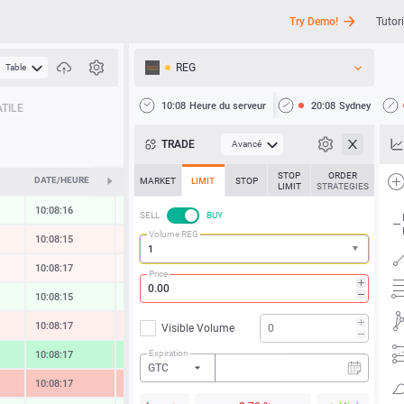
Try Demo!
Tutori
REG
Table
API
10:08
Heure du serveur
20:08
Sydney
TILE
Actualités
TRADE
Avancé
Assistance
STOP
ORDER
DATE/HEURE
ÉVOLUTION
MARKET
LIMIT
STOP
LIMIT
STRATEGIES
10:08:16
0.03 %
SELL
BUY
Volume REG
10:08:15
-0.11 %
10:08:17
-0.03 %
Price
10:08:15
0.11 %
10:08:17
-0.27 %
Visible Volume
Expiration
10:08:17
1.43 %
GTC
10:08:17
-1.62 %