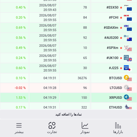
2026/08/07
0.40 %
78
#ESX50
6545.4
20:59:43
2026/08/07
0.20 %
84
#FCHI
8729.7
20:59:55
2026/08/07
0.69 %
88
#GDAXIm
26376.6
20:59:55
2026/08/07
0.56 %
92
#AUS200
9297.8
20:59:55
2026/08/07
0.49 %
10
#SPXm
7761.6
20:59:55
2026/08/07
0.24 %
65
#UK100
10904.7
20:59:55
2026/08/07
0.60 %
30
#J225
66268
20:59:55
BTCUSD
0.10 %
04:19:31
36276
64970.279
LTCUSD
-0.02 %
04:19:28
96
45.543
XRPUSD
1.53 %
04:19:29
150
1.03675
ETHUSD
0.17 %
04:19:31
322
1916.486
نمادها را اضافه کنید
BCHUSD
0.88 %
04:19:30
372
216.531
SOLUSD
1.35 %
04:19:31
11
74.66
بازارها
نمودار
تجارت
بیشتر
2026/08/07
2.83 %
71
329.18
TSLA