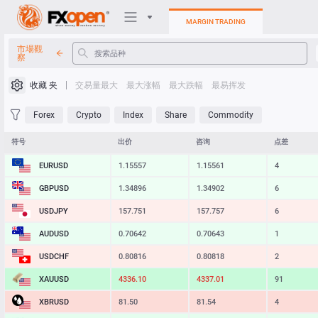
MARGIN TRADING
市場觀
察
交易平台
收藏 夹
交易量最大
最大涨幅
最大跌幅
最易挥发
我的FXOpen
Forex
Crypto
Index
Share
Commodity
Heatmap
符号
出价
咨询
点差
EURUSD
1.15557
1.15561
4
手册
GBPUSD
1.34896
1.34902
6
USDJPY
157.750
157.757
7
AUDUSD
0.70642
0.70643
1
USDCHF
0.80816
0.80818
2
XAUUSD
4336.10
4337.01
91
XBRUSD
81.50
81.54
4