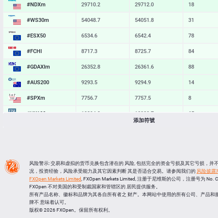
#NDXm
29710.2
29712.0
18
#WS30m
54048.7
54051.8
31
#ESX50
6534.6
6542.4
78
#FCHI
8717.3
8725.7
84
#GDAXIm
26352.8
26361.6
88
#AUS200
9293.5
9294.9
14
#SPXm
7756.7
7757.5
8
#UK100
10894.2
10900.7
65
添加符號
#J225
66228
66248
20
BTCUSD
64909.404
64939.857
30453
LTCUSD
45.407
45.493
86
风险警示: 交易和虚拟的货币兑换包含潜在的 风险, 包括完全的资金亏损及其它亏损，
况，投资经验，风险承受能力及其它因素判断 其是否适合交易。请参阅我们的
风险披露
XRPUSD
1.02425
1.02565
140
FXOpen Markets Limited
, FXOpen Markets Limited, 注册于尼维斯的公司，注册号为 No. 
FXOpen 不对美国的和受制裁国家和管辖区的 居民提供服务。
ETHUSD
1915.084
1915.526
442
所有产品名称、徽标和品牌为其各自所有者之 财产。本网站中使用的所有公司、产品和
牌不 意味着认可。
版权© 2026 FXOpen。保留所有权利。