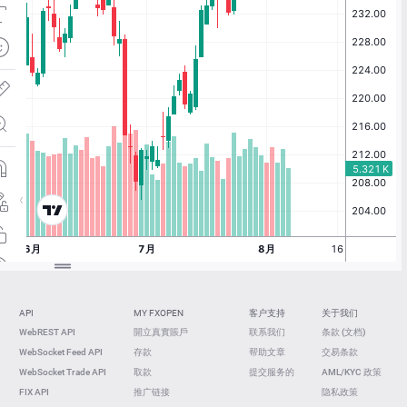
API
MY FXOPEN
客户支持
关于我们
WebREST API
開立真實賬戶
联系我们
条款 (文档)
WebSocket Feed API
存款
帮助文章
交易条款
WebSocket Trade API
取款
提交服务的
AML/KYC 政策
FIX API
推广链接
隐私政策