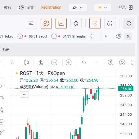
教程
设置
Registration
ZH
登录
31
Tokyo
05:31
Seoul
04:31
Shanghai
04:31
Hong Kong
图表