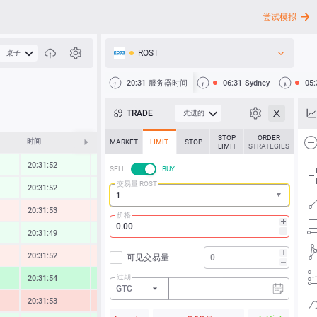
尝试模拟
ROST
桌子
API
20:31
服务器时间
06:31
Sydney
05:
新闻
TRADE
先进的
客户支持
STOP
ORDER
时间
修改
MARKET
LIMIT
STOP
LIMIT
STRATEGIES
20:31:52
0.28 %
SELL
BUY
交易量 ROST
20:31:52
0.26 %
20:31:54
-0.43 %
价格
20:31:49
0.45 %
20:31:52
-0.52 %
可见交易量
过期
20:31:54
1.97 %
GTC
20:31:53
-1.45 %