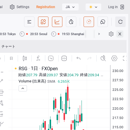
al
Settings
Registration
JA
Log in
0:53
Tokyo
20:53
Seoul
19:53
Shanghai
19:53
Hong Kong
チャート