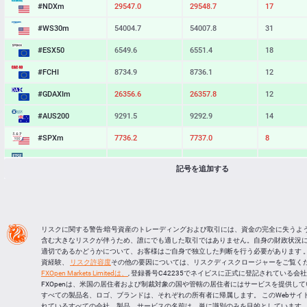
#NDXm
29547.0
29548.7
17
#WS30m
54004.7
54007.8
31
#ESX50
6549.6
6551.4
18
#FCHI
8734.9
8736.1
12
#GDAXIm
26356.6
26357.8
12
#AUS200
9291.5
9292.9
14
#SPXm
7736.2
7737.0
8
#UK100
10955.5
10956.4
9
記号を追加する
#J225
65991
66000
9
BTCUSD
64941.092
64974.999
33907
LTCUSD
45.647
45.743
96
リスクに関する警告:暗号資産のトレーディングおよび取引には、資金の完全に失うよ
含む大きなリスクが伴うため、誰にでも適した取引ではありません。自身の財政状況
XRPUSD
1.03055
1.03215
160
適切であるかどうかについて、お客様はご自身で独立した判断を行う必要があります 。
資経験、
リスク許容度
その他の要因については、リスクディスクロージャーをご覧くだ
ETHUSD
1913.204
1913.776
572
FXOpen Markets Limitedは、
, 登録番号C42235でネイビスに正式に登記されている会
FXOpenは、米国の居住者および制裁対象の国や管轄の居住者にはサービスを提供し
すべての製品名、ロゴ、ブランドは、それぞれの所有者に帰属します。 このWebサイ
れているすべての会社、製品、サービスの名前は、単に識別のみを目的としています。