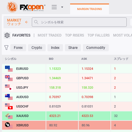
MARGIN TRADING
MARKET
ウォッチ
トレーディングプラットフォ
FAVORITES
MOST TRADED
TOP RISERS
TOP FALLERS
MOST VOLA
個人エリア
Forex
Crypto
Index
Share
Commodity
Heatmap
シンボル
BID
ASK
スプレッド
EURUSD
1.15323
1.15324
1
マニュアル
GBPUSD
1.34469
1.34471
2
USDJPY
158.318
158.320
2
AUDUSD
0.70397
0.70398
1
USDCHF
0.81029
0.81031
2
XAUUSD
4323.21
4323.53
32
XBRUSD
80.92
80.96
4