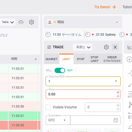
Try Demo!
Tutori
RSG
Table
API
11:53
サーバタイム
21:53
Sydney
2
TILE
ニュース
TRADE
高度な
サポート
STOP
ORDER
時間
変化する
MARKET
LIMIT
STOP
LIMIT
STRATEGIES
11:53:31
0.07 %
SELL
BUY
Volume RSG
11:53:31
-0.06 %
11:53:31
-0.07 %
Price
11:53:31
0.10 %
11:53:30
-0.26 %
Visible Volume
Expiration
11:53:31
1.67 %
GTC
11:53:30
-2.15 %