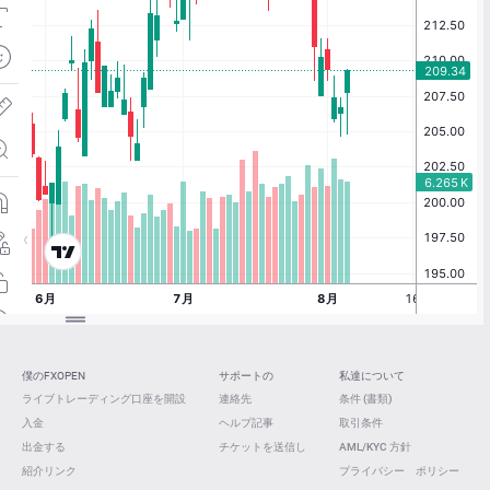
僕のFXOPEN
サポートの
私達について
ライブトレーディング口座を開設
連絡先
条件 (書類)
入金
ヘルプ記事
取引条件
出金する
チケットを送信し
AML/KYC 方針
紹介リンク
プライバシー ポリシー