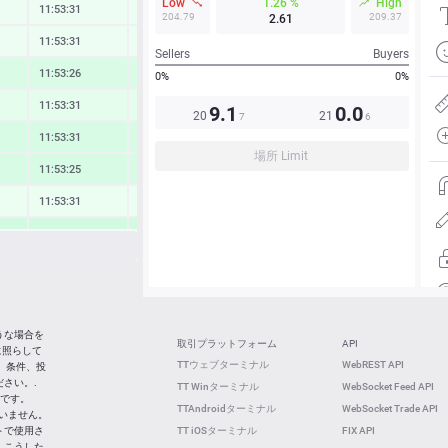
Low
1.26 %
High
11:53:31
0.16 %
204.79
209.37
2.61
11:53:31
0.15 %
Sellers
Buyers
11:53:26
0.58 %
0%
0%
11:53:31
0.35 %
9.1
0.0
20
21
7
6
11:53:31
0.64 %
場所 Limit
11:53:25
0.60 %
11:53:31
0.18 %
11:53:28
0.77 %
11:53:31
0.23 %
11:53:31
1.08 %
11:53:24
0.64 %
うな場合を
取引プラットフォーム
API
に照らして
11:53:12
-0.27 %
TTウェブターミナル
WebREST API
 条件、投
さい。.
TT Winターミナル
WebSocket Feed API
11:53:11
0.59 %
社です。
TTAndroidターミナル
WebSocket Trade API
ていません。
トで使用さ
TT iOSターミナル
FIX API
 こうした