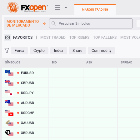
MARGIN TRADING
MONITORAMENTO
DE MERCADO
Plataformas de negociação
FAVORITOS
MOST TRADED
TOP RISERS
TOP FALLERS
MOST VOLA
Minha FXOpen
Forex
Crypto
Index
Share
Commodity
Heatmap
SÍMBOLOS
BID
ASK
SPREAD
EURUSD
-
-
-
Manual
GBPUSD
-
-
-
USDJPY
-
-
-
AUDUSD
-
-
-
USDCHF
-
-
-
XAUUSD
-
-
-
XBRUSD
-
-
-