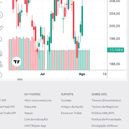
MY FXOPEN
SUPORTE
SOBRE NÓS
 API
Abrir uma conta Live
Contato
Termos (Documentos)
t Feed API
Deposite
Artigos de Ajuda
Termos de Negócios
t Trade API
Saque
Envie um Ticket
Política AML/KYC
Link de IndicaçÂO
Política de Privacidade
iOS FXOpen App
Divulgação de Risco