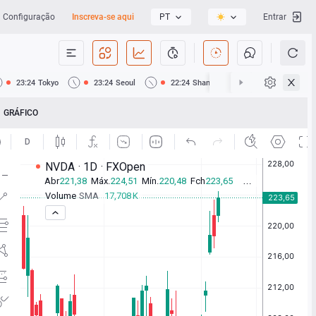
Configuração
Inscreva-se aqui
PT
Entrar
23:24
Tokyo
23:24
Seoul
22:24
Shanghai
22:24
Hong Ko
GRÁFICO