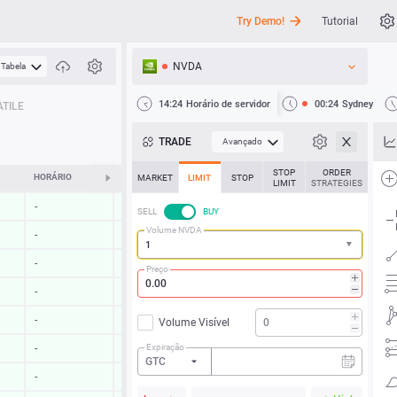
Try Demo!
Tutorial
NVDA
Tabela
API
14:24
Horário de servidor
00:24
Sydney
TILE
Notícias
TRADE
Avançado
Suporte
STOP
ORDER
HORÁRIO
ALTERAR
MARKET
LIMIT
STOP
LIMIT
STRATEGIES
-
-
SELL
BUY
Volume NVDA
-
-
-
-
Preço
-
-
-
-
Volume Visível
Expiração
-
-
GTC
-
-