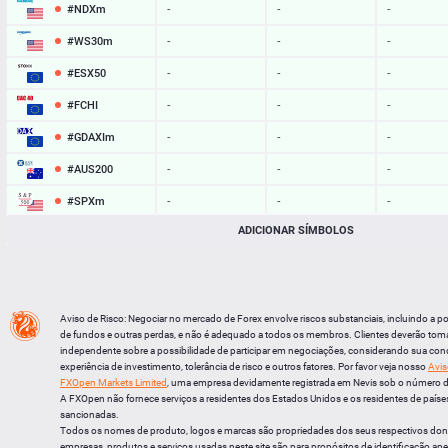
#NDXm
-
-
-
#WS30m
-
-
-
#ESX50
-
-
-
#FCHI
-
-
-
#GDAXIm
-
-
-
#AUS200
-
-
-
#SPXm
-
-
-
ADICIONAR SÍMBOLOS
#UK100
-
-
-
#J225
-
-
-
BTCUSD
65054.987
65086.065
31078
Aviso de Risco: Negociar no mercado de Forex envolve riscos substanciais, incluindo a p
LTCUSD
45.567
45.663
96
de fundos e outras perdas, e não é adequado a todos os membros. Clientes deverão tom
independente sobre a possibilidade de participar em negociações, considerando sua cond
XRPUSD
1.04135
1.04295
160
experiência de investimento, tolerância de risco e outros fatores. Por favor veja nosso
Avis
FXOpen Markets Limited
, uma empresa devidamente registrada em Nevis sob o número 
ETHUSD
1922.143
1922.447
304
A FXOpen não fornece serviços a residentes dos Estados Unidos e os residentes de países
sancionadas.
Todos os nomes de produto, logos e marcas são propriedades dos seus respectivos do
empresas, produtos e serviços usadas neste site são para propósitos de identificação ape