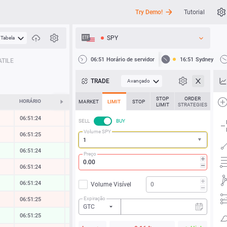
Try Demo!
Tutorial
SPY
Tabela
API
06:51
Horário de servidor
16:51
Sydney
TILE
Notícias
TRADE
Avançado
Suporte
STOP
ORDER
HORÁRIO
ALTERAR
MARKET
LIMIT
STOP
LIMIT
STRATEGIES
06:51:24
-0.10 %
SELL
BUY
Volume SPY
06:51:26
-0.09 %
06:51:24
0.14 %
Preço
06:51:24
-0.24 %
06:51:24
0.18 %
Volume Visível
Expiração
06:51:25
-0.57 %
GTC
06:51:26
0.29 %