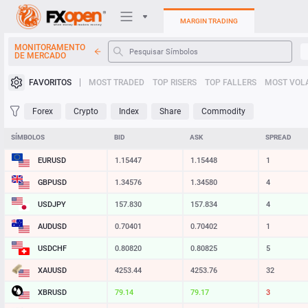
MARGIN TRADING
MONITORAMENTO
DE MERCADO
Plataformas de negociação
FAVORITOS
MOST TRADED
TOP RISERS
TOP FALLERS
MOST VOLA
Minha FXOpen
Forex
Crypto
Index
Share
Commodity
Heatmap
SÍMBOLOS
BID
ASK
SPREAD
EURUSD
1.15447
1.15448
1
Manual
GBPUSD
1.34575
1.34579
4
USDJPY
157.830
157.834
4
AUDUSD
0.70401
0.70402
1
USDCHF
0.80820
0.80825
5
XAUUSD
4253.44
4253.76
32
XBRUSD
79.13
79.17
4