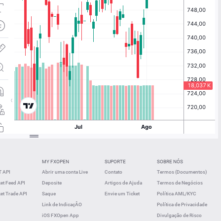
MY FXOPEN
SUPORTE
SOBRE NÓS
 API
Abrir uma conta Live
Contato
Termos (Documentos)
t Feed API
Deposite
Artigos de Ajuda
Termos de Negócios
t Trade API
Saque
Envie um Ticket
Política AML/KYC
Link de IndicaçÂO
Política de Privacidade
iOS FXOpen App
Divulgação de Risco