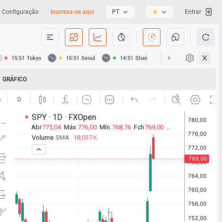
Configuração
Inscreva-se aqui
PT
Entrar
15:51
Tokyo
15:51
Seoul
14:51
Shanghai
14:51
Hong Ko
GRÁFICO