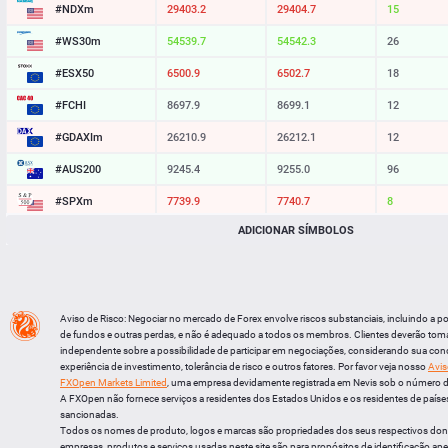
#NDXm
29403.5
29404.9
14
#WS30m
54538.7
54541.3
26
#ESX50
6500.9
6502.7
18
#FCHI
8697.9
8699.1
12
#GDAXIm
26210.9
26212.1
12
#AUS200
9245.4
9255.0
96
#SPXm
7740.2
7740.9
7
ADICIONAR SÍMBOLOS
#UK100
10912.0
10912.8
8
#J225
65462
65476
14
BTCUSD
64750.562
64778.319
27757
Aviso de Risco: Negociar no mercado de Forex envolve riscos substanciais, incluindo a p
LTCUSD
44.957
45.043
86
de fundos e outras perdas, e não é adequado a todos os membros. Clientes deverão tom
independente sobre a possibilidade de participar em negociações, considerando sua cond
XRPUSD
1.04945
1.05105
160
experiência de investimento, tolerância de risco e outros fatores. Por favor veja nosso
Avis
FXOpen Markets Limited
, uma empresa devidamente registrada em Nevis sob o número 
ETHUSD
1911.404
1911.956
552
A FXOpen não fornece serviços a residentes dos Estados Unidos e os residentes de países
sancionadas.
Todos os nomes de produto, logos e marcas são propriedades dos seus respectivos do
empresas, produtos e serviços usadas neste site são para propósitos de identificação ape