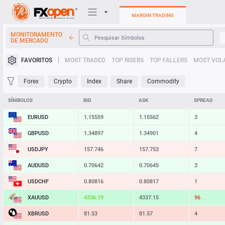
MARGIN TRADING
MONITORAMENTO
DE MERCADO
Plataformas de negociação
FAVORITOS
MOST TRADED
TOP RISERS
TOP FALLERS
MOST VOLA
Minha FXOpen
Forex
Crypto
Index
Share
Commodity
Heatmap
SÍMBOLOS
BID
ASK
SPREAD
EURUSD
1.15559
1.15562
3
Manual
GBPUSD
1.34897
1.34901
4
USDJPY
157.746
157.753
7
AUDUSD
0.70642
0.70645
3
USDCHF
0.80816
0.80817
1
XAUUSD
4336.19
4337.15
96
XBRUSD
81.53
81.57
4