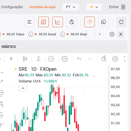
Configuração
Inscreva-se aqui
PT
Entrar
05:33
Tokyo
05:33
Seoul
04:33
Shanghai
04:33
Hong Ko
GRÁFICO