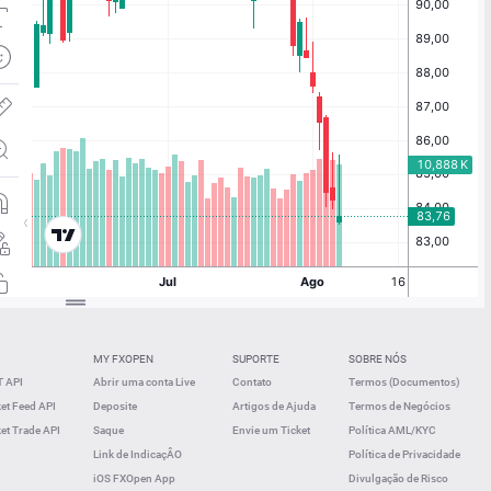
MY FXOPEN
SUPORTE
SOBRE NÓS
 API
Abrir uma conta Live
Contato
Termos (Documentos)
t Feed API
Deposite
Artigos de Ajuda
Termos de Negócios
t Trade API
Saque
Envie um Ticket
Política AML/KYC
Link de IndicaçÂO
Política de Privacidade
iOS FXOpen App
Divulgação de Risco