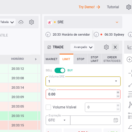
Try Demo!
Tutorial
SRE
Tabela
API
20:33
Horário de servidor
06:33
Sydney
TILE
Notícias
TRADE
Avançado
Suporte
STOP
ORDER
HORÁRIO
ALTERAR
MARKET
LIMIT
STOP
LIMIT
STRATEGIES
20:33:12
0.28 %
SELL
BUY
Volume SRE
20:33:08
0.26 %
20:33:14
-0.43 %
Preço
20:33:09
0.45 %
20:33:05
-0.52 %
Volume Visível
Expiração
20:33:15
1.97 %
GTC
20:33:15
-1.41 %