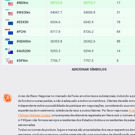
#NDXm
29711.7
29713.5
18
#WS30m
54047.7
54050.8
31
#ESX50
6534.6
6542.4
78
#FCHI
8717.8
8726.2
84
#GDAXIm
26353.8
26362.6
88
#AUS200
9293.5
9294.9
14
#SPXm
7756.7
7757.5
8
ADICIONAR SÍMBOLOS
#UK100
10894.7
10901.2
65
#J225
66233
66253
20
BTCUSD
64907.624
64935.537
27913
Aviso de Risco: Negociar no mercado de Forex envolve riscos substanciais, incluindo a p
LTCUSD
45.427
45.513
86
de fundos e outras perdas, e não é adequado a todos os membros. Clientes deverão tom
independente sobre a possibilidade de participar em negociações, considerando sua cond
XRPUSD
1.02425
1.02565
140
experiência de investimento, tolerância de risco e outros fatores. Por favor veja nosso
Avis
FXOpen Markets Limited
, uma empresa devidamente registrada em Nevis sob o número 
ETHUSD
1914.874
1915.116
242
A FXOpen não fornece serviços a residentes dos Estados Unidos e os residentes de países
sancionadas.
Todos os nomes de produto, logos e marcas são propriedades dos seus respectivos do
empresas, produtos e serviços usadas neste site são para propósitos de identificação ape