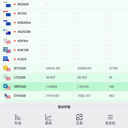
#ESX50
-
-
-
#FCHI
-
-
-
#GDAXIm
-
-
-
#AUS200
-
-
-
#SPXm
-
-
-
#UK100
-
-
-
#J225
-
-
-
BTCUSD
64975.911
65008.651
32740
LTCUSD
45.827
45.923
96
XRPUSD
1.04005
1.04165
160
ETHUSD
1919.654
1920.107
453
BCHUSD
216.379
216.731
352
添加符號
SOLUSD
76.00
76.09
9
市场
图表
交易
更多的
TSLA
-
-
-