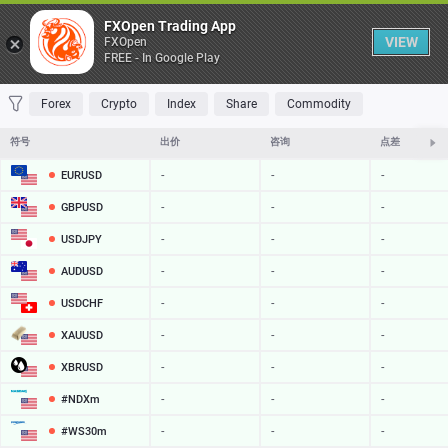
桌子
FXOpen Trading App
VIEW
FXOpen
FREE - In Google Play
收藏 夹
交易量最大
最大涨幅
最大跌幅
最易挥发
Forex
Crypto
Index
Share
Commodity
符号
出价
咨询
点差
EURUSD
-
-
-
GBPUSD
-
-
-
USDJPY
-
-
-
AUDUSD
-
-
-
USDCHF
-
-
-
XAUUSD
-
-
-
XBRUSD
-
-
-
#NDXm
-
-
-
#WS30m
-
-
-