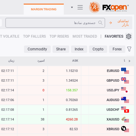
MARGIN TRADING
تماشای
بازار
سیستم عامل های تجارت
T VOLATILE
TOP FALLERS
TOP RISERS
MOST TRADED
FAVORITES
کابینت من
Commodity
Share
Index
Crypto
Forex
Heatmap
نمادها
BID
ASK
اسپرد
زمان
EURUSD
02:17:11
2
1.15210
1.15208
راهنما
GBPUSD
02:17:11
3
1.34524
1.34521
USDJPY
02:17:14
0
158.357
158.357
AUDUSD
02:17:06
1
0.70260
0.70259
USDCHF
02:17:08
1
0.81265
0.81264
XAUUSD
02:17:14
38
4260.28
4259.90
XBRUSD
02:17:12
3
82.53
82.50