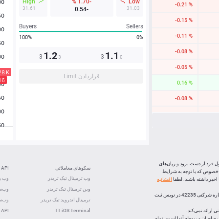
High
-1.70 %
Low
-0.21 %
31.61
31.03
-0.54
-0.15 %
Buyers
Sellers
-0.11 %
100%
0%
-0.08 %
1.2
1.1
3
3
3
0
-0.05 %
قراردادن Limit
0.16 %
-0.08 %
-0.18 %
-1.15 %
0.27 %
0.51 %
ل فرد از دست برود و زیان‌های
سکوهای معاملاتی
API
 خصوص که با توجه به شرایط
0.23 %
وب ترمینال تیک تریدر
وب رس
خیر داشته باشند. لطفا
افشائیه
وین ترمینال تیک تریدر
وب‌سو
0.17 %
، (شرکت بازارهای اف ایکس اپن) با رعايت تشريفات قانونی و ذیل شماره شرکتی 42235 در نویس ثبت
ترمینال اندروید تیک تریدر
وب‌سو
 ارائه نمی‌کند.
TT iOS Terminal
 API
لک صاحبان مربوطه آنها است. تمام