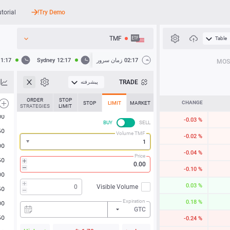
utorial
Try Demo!
TMF
Table
API
02:17
زمان سرور
12:17
Sydney
11:17
MOS
اخبار
TRADE
پیشرفته
پشتیبانی
ORDER
STOP
CHANGE
STOP
LIMIT
MARKET
STRATEGIES
LIMIT
-0.03 %
BUY
SELL
Volume TMF
-0.02 %
-0.04 %
Price
-0.10 %
0.03 %
Visible Volume
Expiration
0.18 %
GTC
-0.24 %