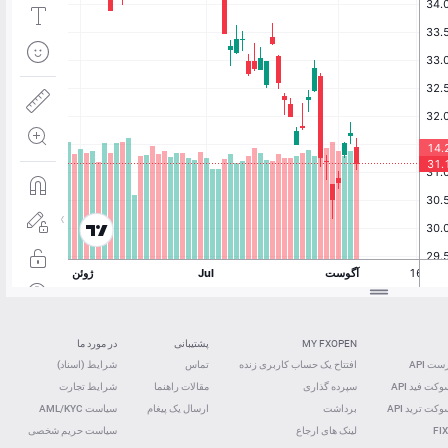
MY FXOPEN
پشتیبانی
در مورد ما
ت API
افتتاح یک حساب کاربری زنده
تماس
شرایط (اسناد)
کت فید ‌API
سپرده گذاری
مقالات راهنما
شرایط تجارت
کت ترید ‌API
برداشت
ارسال یک پیغام
سیاست AML/KYC
FIX
لینک های ارجاع
سیاست حریم شخصی