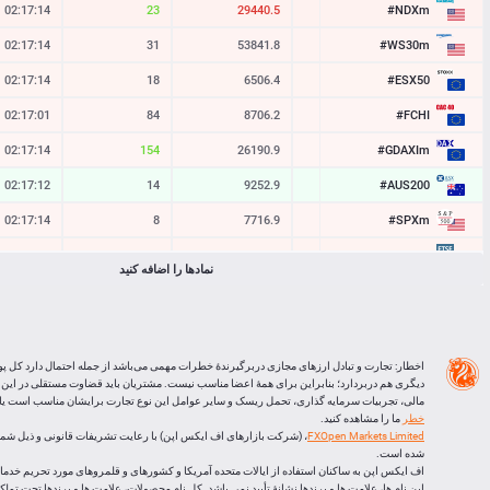
#NDXm
02:17:14
23
29440.5
29438.2
#WS30m
02:17:14
31
53841.8
53838.7
#ESX50
02:17:14
18
6506.4
6504.6
#FCHI
02:17:01
84
8706.2
8697.8
#GDAXIm
02:17:14
154
26190.9
26175.5
#AUS200
02:17:12
14
9252.9
9251.5
#SPXm
02:17:14
8
7716.9
7716.1
#UK100
02:17:14
25
10855.2
10852.7
نمادها را اضافه کنید
#J225
02:17:14
20
65103
65083
BTCUSD
02:17:13
33765
64458.893
64425.128
LTCUSD
02:17:14
96
45.683
45.587
اخطار: تجارت و تبادل ارزهای مجازی دربرگیرندۀ خطرات مهمی می‌باشد از جمله احتمال دارد کل پو
دیگری هم دربردارد؛ بنابراین برای همۀ اعضا مناسب نیست. مشتریان باید قضاوت مستقلی در این
XRPUSD
02:16:46
160
1.03735
1.03575
مالی، تجربیات سرمایه گذاری، تحمل ریسک و سایر عوامل این نوع تجارت برایشان مناسب است یا ا
خطر
ما را مشاهده کنید.
ETHUSD
02:16:46
572
1905.736
1905.164
FXOpen Markets Limited
شده است.
اف ایکس اپن به ساکنان استفاده از ایالات متحده آمریکا و کشورهای و قلمروهای مورد تحریم خدماتی
این نام ها، علامت ها و برندها نشانۀ تأیید نمی باشد. کل نام محصولات، علامت ها و برندها تحت تم