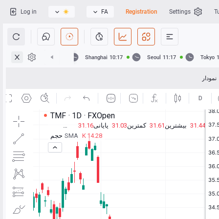
Log in
FA
Registration
Settings
T
Hong Kong
10:17
Shanghai
10:17
Seoul
11:17
Tokyo
نمودار