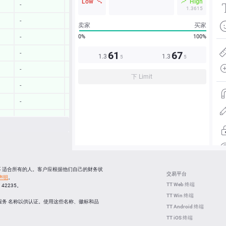
Low
High
-
-
1.3615
-
-
卖家
买家
0%
100%
-
-
61
67
-
-
1.3
1.3
5
5
-
-
下 Limit
-
-
-
-
-
-
-
-
13:08:52
-
13:08:51
-
并不 适合所有的人。客户应根据他们自己的财务状
交易平台
声明
。
13:08:22
-
TT Web 终端
C 42235。
TT Win 终端
13:08:23
-
服务 名称以供认证。使用这些名称、徽标和品
TT Android 终端
TT iOS 终端