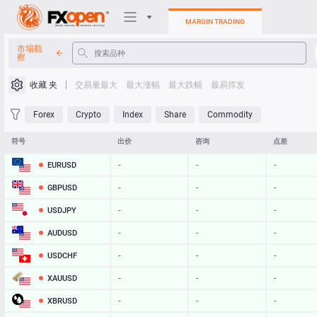
MARGIN TRADING
市場觀
察
交易平台
收藏 夹
交易量最大
最大涨幅
最大跌幅
最易挥发
我的FXOpen
Forex
Crypto
Index
Share
Commodity
Heatmap
符号
出价
咨询
点差
EURUSD
-
-
-
手册
GBPUSD
-
-
-
USDJPY
-
-
-
AUDUSD
-
-
-
USDCHF
-
-
-
XAUUSD
-
-
-
XBRUSD
-
-
-