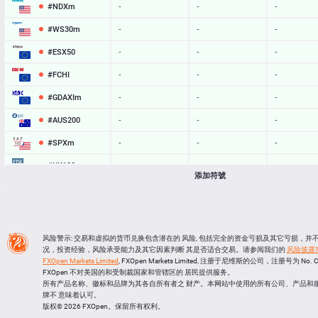
#NDXm
-
-
-
#WS30m
-
-
-
#ESX50
-
-
-
#FCHI
-
-
-
#GDAXIm
-
-
-
#AUS200
-
-
-
#SPXm
-
-
-
#UK100
-
-
-
添加符號
#J225
-
-
-
BTCUSD
64953.402
64988.560
35158
LTCUSD
45.567
45.653
86
风险警示: 交易和虚拟的货币兑换包含潜在的 风险, 包括完全的资金亏损及其它亏损，
况，投资经验，风险承受能力及其它因素判断 其是否适合交易。请参阅我们的
风险披露
XRPUSD
1.04105
1.04255
150
FXOpen Markets Limited
, FXOpen Markets Limited, 注册于尼维斯的公司，注册号为 No. 
FXOpen 不对美国的和受制裁国家和管辖区的 居民提供服务。
ETHUSD
1918.944
1919.386
442
所有产品名称、徽标和品牌为其各自所有者之 财产。本网站中使用的所有公司、产品和
牌不 意味着认可。
版权© 2026 FXOpen。保留所有权利。