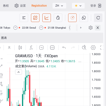
教程
设置
Registration
ZH
登录
08
Tokyo
22:08
Seoul
21:08
Shanghai
21:08
Hong Kong
图表