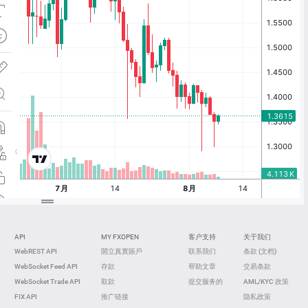
API
MY FXOPEN
客户支持
关于我们
WebREST API
開立真實賬戶
联系我们
条款 (文档)
WebSocket Feed API
存款
帮助文章
交易条款
WebSocket Trade API
取款
提交服务的
AML/KYC 政策
FIX API
推广链接
隐私政策