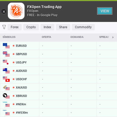
Table
FXOpen Trading App
VIEW
FXOpen
FREE - In Google Play
FAVORITES
MOST TRADED
TOP RISERS
TOP FALLERS
MOST VOLAT
Forex
Crypto
Index
Share
Commodity
SÍMBOLOS
OFERTA
DEMANDA
SPREAD
EURUSD
-
-
-
GBPUSD
-
-
-
USDJPY
-
-
-
AUDUSD
-
-
-
USDCHF
-
-
-
XAUUSD
-
-
-
XBRUSD
-
-
-
#NDXm
-
-
-
#WS30m
-
-
-