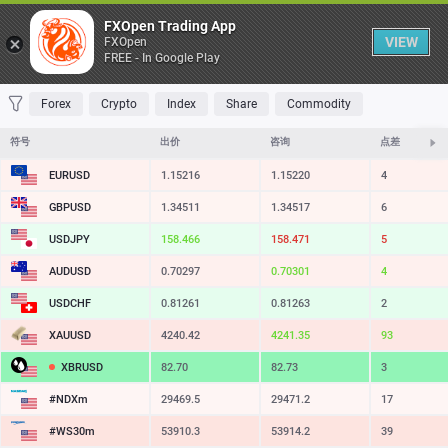
桌子
FXOpen Trading App
VIEW
FXOpen
FREE - In Google Play
收藏 夹
交易量最大
最大涨幅
最大跌幅
最易挥发
Forex
Crypto
Index
Share
Commodity
符号
出价
咨询
点差
EURUSD
1.15216
1.15220
4
GBPUSD
1.34511
1.34517
6
USDJPY
158.466
158.471
5
AUDUSD
0.70297
0.70301
4
USDCHF
0.81261
0.81263
2
XAUUSD
4240.42
4241.35
93
XBRUSD
82.70
82.73
3
#NDXm
29469.5
29471.2
17
#WS30m
53910.3
53914.2
39