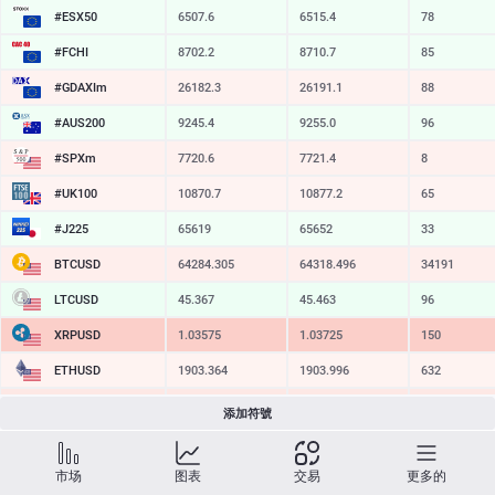
#ESX50
6507.6
6515.4
78
#FCHI
8702.2
8710.7
85
#GDAXIm
26182.3
26191.1
88
#AUS200
9245.4
9255.0
96
#SPXm
7720.6
7721.4
8
#UK100
10870.7
10877.2
65
#J225
65619
65652
33
BTCUSD
64284.305
64318.496
34191
LTCUSD
45.367
45.463
96
XRPUSD
1.03575
1.03725
150
ETHUSD
1903.364
1903.996
632
BCHUSD
212.499
212.831
332
添加符號
SOLUSD
72.57
72.68
11
市场
图表
交易
更多的
TSLA
319.56
320.16
60