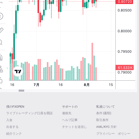
僕のFXOPEN
サポートの
私達について
ライブトレーディング口座を開設
連絡先
条件 (書類)
入金
ヘルプ記事
取引条件
出金する
チケットを送信し
AML/KYC 方針
紹介リンク
プライバシー ポリシー