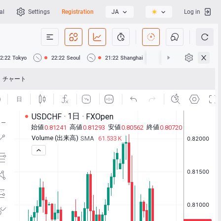
al
Settings
Registration
JA
Log in
2:22
Tokyo
22:22
Seoul
21:22
Shanghai
21:22
Hong Kong
チャート