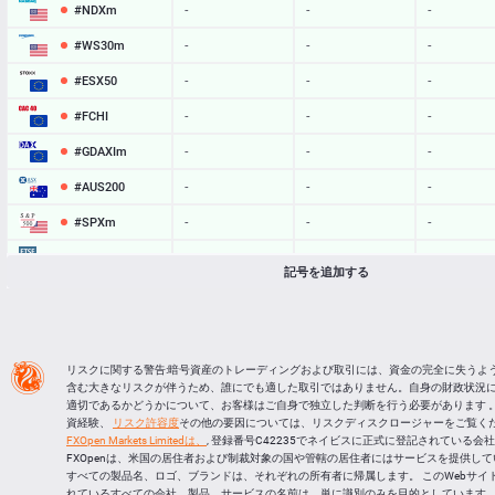
#NDXm
-
-
-
#WS30m
-
-
-
#ESX50
-
-
-
#FCHI
-
-
-
#GDAXIm
-
-
-
#AUS200
-
-
-
#SPXm
-
-
-
#UK100
-
-
-
記号を追加する
#J225
-
-
-
BTCUSD
64955.152
64988.350
33198
LTCUSD
45.527
45.633
106
リスクに関する警告:暗号資産のトレーディングおよび取引には、資金の完全に失うよ
含む大きなリスクが伴うため、誰にでも適した取引ではありません。自身の財政状況
XRPUSD
1.04005
1.04165
160
適切であるかどうかについて、お客様はご自身で独立した判断を行う必要があります 。
資経験、
リスク許容度
その他の要因については、リスクディスクロージャーをご覧くだ
ETHUSD
1918.014
1918.576
562
FXOpen Markets Limitedは、
, 登録番号C42235でネイビスに正式に登記されている会
FXOpenは、米国の居住者および制裁対象の国や管轄の居住者にはサービスを提供し
すべての製品名、ロゴ、ブランドは、それぞれの所有者に帰属します。 このWebサイ
れているすべての会社、製品、サービスの名前は、単に識別のみを目的としています。