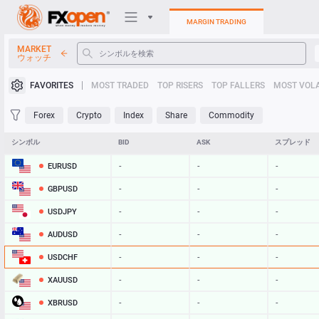
MARGIN TRADING
MARKET
ウォッチ
トレーディングプラットフォ
FAVORITES
MOST TRADED
TOP RISERS
TOP FALLERS
MOST VOLA
個人エリア
Forex
Crypto
Index
Share
Commodity
Heatmap
シンボル
BID
ASK
スプレッド
EURUSD
-
-
-
マニュアル
GBPUSD
-
-
-
USDJPY
-
-
-
AUDUSD
-
-
-
USDCHF
-
-
-
XAUUSD
-
-
-
XBRUSD
-
-
-