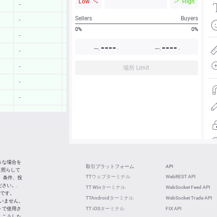
Low
High
-
-
Sellers
Buyers
-
-
0%
0%
-
-
----
----
---.
---.
-
-
-
-
-
-
場所 Limit
-
-
-
-
-
-
-
-
13:22:07
-
13:22:05
-
うな場合を
取引プラットフォーム
API
に照らして
13:21:49
-
TTウェブターミナル
WebREST API
 条件、投
さい。.
TT Winターミナル
WebSocket Feed API
13:21:49
-
社です。
TTAndroidターミナル
WebSocket Trade API
ていません。
トで使用さ
TT iOSターミナル
FIX API
 こうした