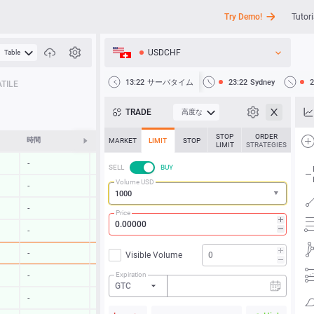
Try Demo!
Tutori
USDCHF
Table
API
13:22
サーバタイム
23:22
Sydney
2
TILE
ニュース
TRADE
高度な
サポート
STOP
ORDER
時間
変化する
MARKET
LIMIT
STOP
LIMIT
STRATEGIES
-
-
SELL
BUY
Volume USD
-
-
-
-
Price
-
-
-
-
Visible Volume
Expiration
-
-
GTC
-
-