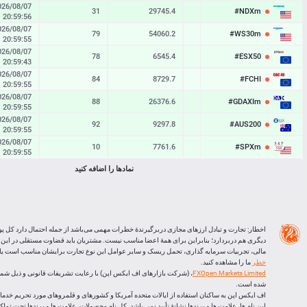
026/08/07
31
29745.4
29742.3
#NDXm
20:59:56
026/08/07
79
54060.2
54052.3
#WS30m
20:59:55
026/08/07
78
6545.4
6537.6
#ESX50
20:59:43
026/08/07
84
8729.7
8721.3
#FCHI
20:59:55
026/08/07
88
26376.6
26367.8
#GDAXIm
20:59:55
026/08/07
92
9297.8
9288.6
#AUS200
20:59:55
026/08/07
10
7761.6
7760.6
#SPXm
20:59:55
026/08/07
نمادها را اضافه کنید
65
10904.7
10898.2
#UK100
20:59:55
026/08/07
30
66268
66238
#J225
20:59:55
BTCUSD
07:36:00
29577
64973.749
64944.172
اخطار: تجارت و تبادل ارزهای مجازی دربرگیرندۀ خطرات مهمی می‌باشد از جمله احتمال دارد کل پو
LTCUSD
07:36:00
86
45.563
45.477
دیگری هم دربردارد؛ بنابراین برای همۀ اعضا مناسب نیست. مشتریان باید قضاوت مستقلی در این
مالی، تجربیات سرمایه گذاری، تحمل ریسک و سایر عوامل این نوع تجارت برایشان مناسب است یا ا
XRPUSD
07:35:22
160
1.03465
1.03305
خطر
ما را مشاهده کنید.
FXOpen Markets Limited
ETHUSD
07:35:25
672
1914.796
1914.124
شده است.
اف ایکس اپن به ساکنان استفاده از ایالات متحده آمریکا و کشورهای و قلمروهای مورد تحریم خدماتی
این نام ها، علامت ها و برندها نشانۀ تأیید نمی باشد. کل نام محصولات، علامت ها و برندها تحت تم