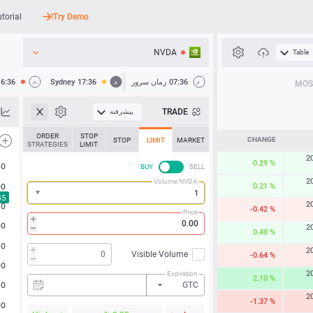
utorial
Try Demo!
NVDA
Table
API
07:36
زمان سرور
17:36
Sydney
16:36
MOS
اخبار
TRADE
پیشرفته
پشتیبانی
ORDER
STOP
CHANGE
STOP
LIMIT
MARKET
STRATEGIES
LIMIT
2
0.29 %
BUY
SELL
2
Volume NVDA
0.21 %
2
-0.42 %
Price
2
0.40 %
2
Visible Volume
-0.64 %
2
Expiration
2.10 %
GTC
2
-1.37 %