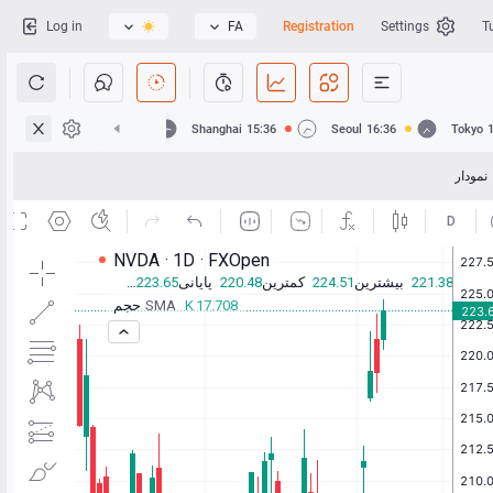
Log in
FA
Registration
Settings
T
Hong Kong
15:36
Shanghai
15:36
Seoul
16:36
Tokyo
نمودار