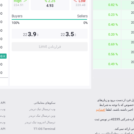
High
2.25 %
Low
2
0.82 %
224.51
220.48
4.93
2
0.23 %
Buyers
Sellers
2
100%
0%
0.40 %
3.9
3.5
2
22
22
0.20 %
3
2
2
0.69 %
قراردادن Limit
2
0.56 %
2
0.49 %
2
0.24 %
2
0.60 %
0.12 %
ل فرد از دست برود و زیان‌های
سکوهای معاملاتی
API
0.04 %
 خصوص که با توجه به شرایط
وب ترمینال تیک تریدر
وب رس
خیر داشته باشند. لطفا
افشائیه
1.31 %
وین ترمینال تیک تریدر
وب‌سو
، (شرکت بازارهای اف ایکس اپن) با رعايت تشريفات قانونی و ذیل شماره شرکتی 42235 در نویس ثبت
0.06 %
ترمینال اندروید تیک تریدر
وب‌سو
 ارائه نمی‌کند.
TT iOS Terminal
 API
لک صاحبان مربوطه آنها است. تمام