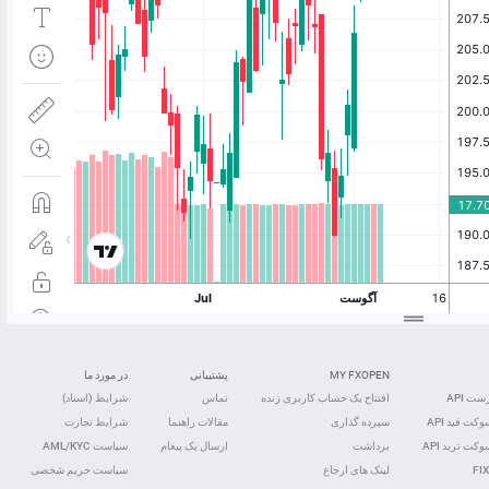
MY FXOPEN
پشتیبانی
در مورد ما
ت API
افتتاح یک حساب کاربری زنده
تماس
شرایط (اسناد)
کت فید ‌API
سپرده گذاری
مقالات راهنما
شرایط تجارت
کت ترید ‌API
برداشت
ارسال یک پیغام
سیاست AML/KYC
FIX
لینک های ارجاع
سیاست حریم شخصی