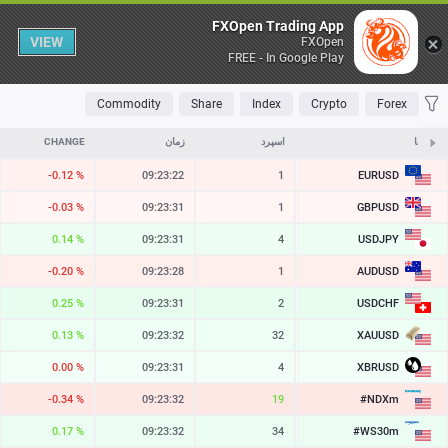
Table
FXOpen Trading App
VIEW
FXOpen
FREE - In Google Play
OLATILE
TOP FALLERS
TOP RISERS
MOST TRADED
FAVORITES
Commodity
Share
Index
Crypto
Forex
نمادها
ASK
اسپرد
زمان
CHANGE
EURUSD
-0.12 %
09:23:32
1
1.15425
GBPUSD
-0.03 %
09:23:31
1
1.34652
USDJPY
0.14 %
09:23:32
7
157.842
AUDUSD
-0.20 %
09:23:28
1
0.70432
USDCHF
0.25 %
09:23:32
4
0.80877
XAUUSD
0.13 %
09:23:32
32
4283.58
XBRUSD
0.00 %
09:23:32
4
78.94
#NDXm
-0.34 %
09:23:32
16
29384.5
#WS30m
0.17 %
09:23:32
34
54596.7