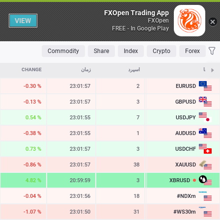
Table
FXOpen Trading App
VIEW
FXOpen
FREE - In Google Play
OLATILE
TOP FALLERS
TOP RISERS
MOST TRADED
FAVORITES
Commodity
Share
Index
Crypto
Forex
نمادها
ASK
اسپرد
زمان
CHANGE
EURUSD
-0.30 %
23:01:57
2
1.15226
GBPUSD
-0.13 %
23:01:57
3
1.34517
USDJPY
0.54 %
23:01:55
7
158.471
AUDUSD
-0.38 %
23:01:55
1
0.70305
USDCHF
0.73 %
23:01:57
3
0.81263
XAUUSD
-0.86 %
23:01:57
38
4241.60
XBRUSD
4.82 %
20:59:59
3
82.73
#NDXm
-0.04 %
23:01:56
18
29474.0
#WS30m
-1.07 %
23:01:50
31
53921.8