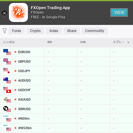
Table
FXOpen Trading App
VIEW
FXOpen
FREE - In Google Play
FAVORITES
MOST TRADED
TOP RISERS
TOP FALLERS
MOST VOLAT
Forex
Crypto
Index
Share
Commodity
シンボル
BID
ASK
スプレッド
EURUSD
-
-
-
GBPUSD
-
-
-
USDJPY
-
-
-
AUDUSD
-
-
-
USDCHF
-
-
-
XAUUSD
-
-
-
XBRUSD
-
-
-
#NDXm
-
-
-
#WS30m
-
-
-