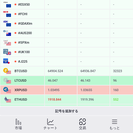
#ESX50
-
-
-
#FCHI
-
-
-
#GDAXIm
-
-
-
#AUS200
-
-
-
#SPXm
-
-
-
#UK100
-
-
-
#J225
-
-
-
BTCUSD
64904.524
64936.847
32323
LTCUSD
46.047
46.143
96
XRPUSD
1.03495
1.03655
160
ETHUSD
1918.844
1919.396
552
BCHUSD
216.219
216.551
332
記号を追加する
SOLUSD
76.28
76.38
10
市場
チャート
交易
もっと
TSLA
-
-
-