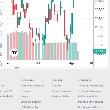
MY FXOPEN
SUPORTE
SOBRE NÓS
 API
Abrir uma conta Live
Contato
Termos (Documentos)
t Feed API
Deposite
Artigos de Ajuda
Termos de Negócios
t Trade API
Saque
Envie um Ticket
Política AML/KYC
Link de IndicaçÂO
Política de Privacidade
iOS FXOpen App
Divulgação de Risco