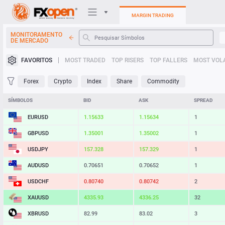
MARGIN TRADING
MONITORAMENTO
DE MERCADO
Plataformas de negociação
FAVORITOS
MOST TRADED
TOP RISERS
TOP FALLERS
MOST VOLA
Minha FXOpen
Forex
Crypto
Index
Share
Commodity
Heatmap
SÍMBOLOS
BID
ASK
SPREAD
EURUSD
1.15633
1.15634
1
Manual
GBPUSD
1.35001
1.35002
1
USDJPY
157.328
157.329
1
AUDUSD
0.70651
0.70652
1
USDCHF
0.80740
0.80742
2
XAUUSD
4335.93
4336.25
32
XBRUSD
82.99
83.02
3