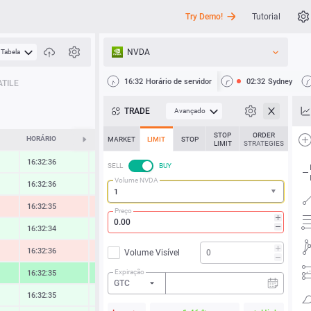
Try Demo!
Tutorial
NVDA
Tabela
API
16:32
Horário de servidor
02:32
Sydney
TILE
Notícias
TRADE
Avançado
Suporte
STOP
ORDER
HORÁRIO
ALTERAR
MARKET
LIMIT
STOP
LIMIT
STRATEGIES
16:32:36
0.34 %
SELL
BUY
Volume NVDA
16:32:36
0.34 %
16:32:35
-0.69 %
Preço
16:32:34
0.46 %
16:32:36
-0.62 %
Volume Visível
Expiração
16:32:35
1.97 %
GTC
16:32:35
0.35 %