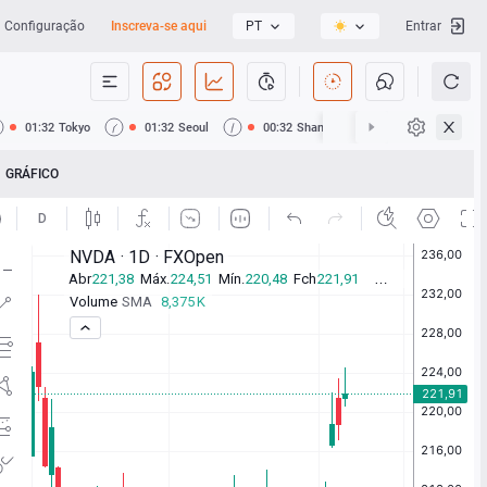
Configuração
Inscreva-se aqui
PT
Entrar
01:32
Tokyo
01:32
Seoul
00:32
Shanghai
00:32
Hong Ko
GRÁFICO