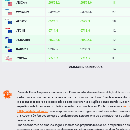
#NDXm
29593.2
29595.0
18
#WS30m
53940.9
53943.6
27
#ESX50
6521.1
6522.9
18
#FCHI
8711.4
8712.6
12
#GDAXIm
26302.6
26303.8
12
#AUS200
9282.5
9283.9
14
#SPXm
7743.7
7744.5
8
ADICIONAR SÍMBOLOS
#UK100
10894.5
10895.4
9
#J225
65826
65835
9
BTCUSD
64835.428
64864.744
29316
Aviso de Risco: Negociar no mercado de Forex envolve riscos substanciais, incluindo a p
LTCUSD
45.797
45.883
86
de fundos e outras perdas, e não é adequado a todos os membros. Clientes deverão tom
independente sobre a possibilidade de participar em negociações, considerando sua cond
XRPUSD
1.02405
1.02565
160
experiência de investimento, tolerância de risco e outros fatores. Por favor veja nosso
Avis
FXOpen Markets Limited
, uma empresa devidamente registrada em Nevis sob o número 
ETHUSD
1910.384
1910.946
562
A FXOpen não fornece serviços a residentes dos Estados Unidos e os residentes de países
sancionadas.
Todos os nomes de produto, logos e marcas são propriedades dos seus respectivos do
empresas, produtos e serviços usadas neste site são para propósitos de identificação ape