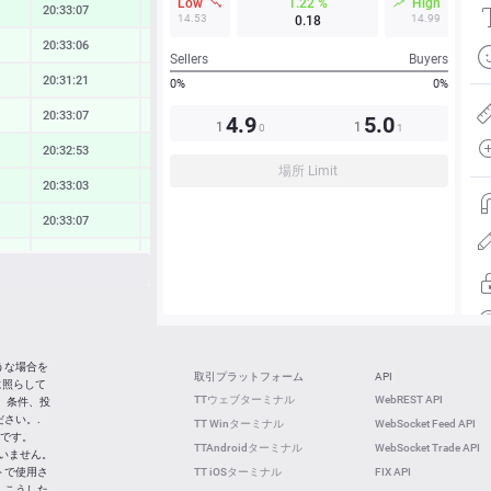
Low
1.22 %
High
20:33:07
0.72 %
14.53
14.99
0.18
20:33:06
0.23 %
Sellers
Buyers
20:31:21
0.35 %
0%
0%
20:33:07
0.14 %
4.9
5.0
1
1
0
1
20:32:53
0.63 %
場所 Limit
20:33:03
0.63 %
20:33:07
0.44 %
20:33:07
0.20 %
20:33:07
0.60 %
20:33:08
1.02 %
20:32:51
0.15 %
うな場合を
取引プラットフォーム
API
に照らして
20:32:45
-0.88 %
TTウェブターミナル
WebREST API
 条件、投
さい。.
TT Winターミナル
WebSocket Feed API
20:32:48
0.68 %
社です。
TTAndroidターミナル
WebSocket Trade API
ていません。
トで使用さ
TT iOSターミナル
FIX API
 こうした