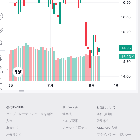
僕のFXOPEN
サポートの
私達について
ライブトレーディング口座を開設
連絡先
条件 (書類)
入金
ヘルプ記事
取引条件
出金する
チケットを送信し
AML/KYC 方針
紹介リンク
プライバシー ポリシー