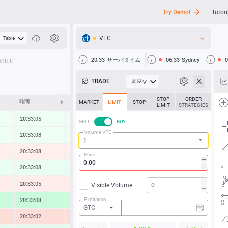
Try Demo!
Tutori
VFC
Table
API
20:33
サーバタイム
06:33
Sydney
0
TILE
ニュース
TRADE
高度な
サポート
STOP
ORDER
時間
変化する
MARKET
LIMIT
STOP
LIMIT
STRATEGIES
20:33:05
0.28 %
SELL
BUY
Volume VFC
20:33:08
0.26 %
20:33:08
-0.43 %
Price
20:33:08
0.45 %
20:33:05
-0.52 %
Visible Volume
Expiration
20:33:08
1.98 %
GTC
20:33:02
-1.41 %