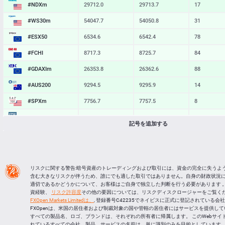
#NDXm
29712.0
29713.7
17
#WS30m
54047.7
54050.8
31
#ESX50
6534.6
6542.4
78
#FCHI
8717.3
8725.7
84
#GDAXIm
26353.8
26362.6
88
#AUS200
9294.5
9295.9
14
#SPXm
7756.7
7757.5
8
#UK100
10894.2
10900.7
65
記号を追加する
#J225
66233
66253
20
BTCUSD
64907.794
64935.537
27743
LTCUSD
45.427
45.513
86
リスクに関する警告:暗号資産のトレーディングおよび取引には、資金の完全に失うよ
含む大きなリスクが伴うため、誰にでも適した取引ではありません。自身の財政状況
XRPUSD
1.02425
1.02565
140
適切であるかどうかについて、お客様はご自身で独立した判断を行う必要があります 。
資経験、
リスク許容度
その他の要因については、リスクディスクロージャーをご覧くだ
ETHUSD
1914.874
1915.116
242
FXOpen Markets Limitedは、
, 登録番号C42235でネイビスに正式に登記されている会
FXOpenは、米国の居住者および制裁対象の国や管轄の居住者にはサービスを提供し
すべての製品名、ロゴ、ブランドは、それぞれの所有者に帰属します。 このWebサイ
れているすべての会社、製品、サービスの名前は、単に識別のみを目的としています。