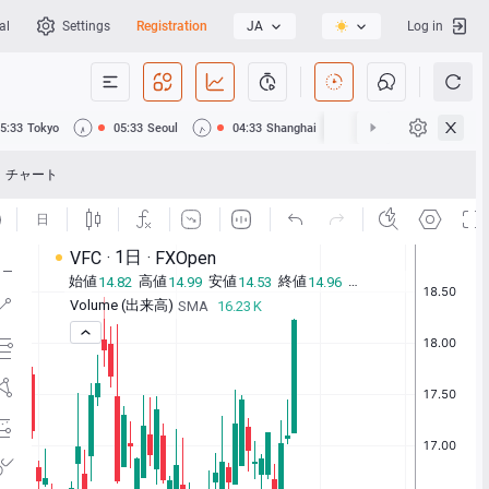
al
Settings
Registration
JA
Log in
5:33
Tokyo
05:33
Seoul
04:33
Shanghai
04:33
Hong Kong
チャート