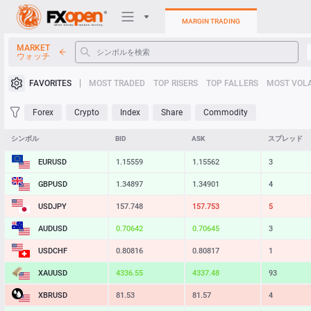
MARGIN TRADING
MARKET
ウォッチ
トレーディングプラットフォ
FAVORITES
MOST TRADED
TOP RISERS
TOP FALLERS
MOST VOLA
個人エリア
Forex
Crypto
Index
Share
Commodity
Heatmap
シンボル
BID
ASK
スプレッド
EURUSD
1.15559
1.15562
3
マニュアル
GBPUSD
1.34897
1.34901
4
USDJPY
157.748
157.753
5
AUDUSD
0.70642
0.70645
3
USDCHF
0.80816
0.80817
1
XAUUSD
4336.55
4337.48
93
XBRUSD
81.53
81.57
4