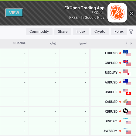
Table
FXOpen Trading App
VIEW
FXOpen
FREE - In Google Play
OLATILE
TOP FALLERS
TOP RISERS
MOST TRADED
FAVORITES
Commodity
Share
Index
Crypto
Forex
نمادها
ASK
اسپرد
زمان
CHANGE
EURUSD
-
-
-
-
GBPUSD
-
-
-
-
USDJPY
-
-
-
-
AUDUSD
-
-
-
-
USDCHF
-
-
-
-
XAUUSD
-
-
-
-
XBRUSD
-
-
-
-
#NDXm
-
-
-
-
#WS30m
-
-
-
-