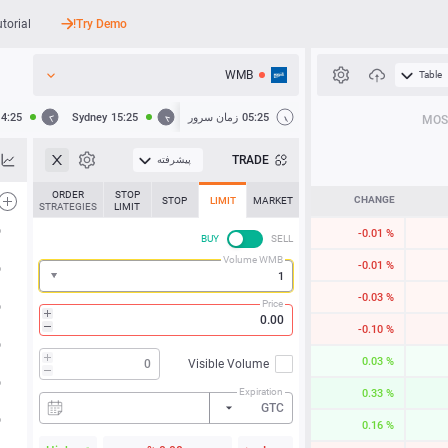
utorial
Try Demo!
WMB
Table
API
05:25
زمان سرور
15:25
Sydney
14:25
MOS
اخبار
TRADE
پیشرفته
پشتیبانی
ORDER
STOP
CHANGE
STOP
LIMIT
MARKET
STRATEGIES
LIMIT
-0.01 %
BUY
SELL
Volume WMB
-0.01 %
-0.03 %
Price
-0.10 %
0.03 %
Visible Volume
Expiration
0.33 %
GTC
0.16 %