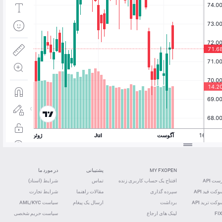
MY FXOPEN
پشتیبانی
در مورد ما
ت API
افتتاح یک حساب کاربری زنده
تماس
شرایط (اسناد)
کت فید ‌API
سپرده گذاری
مقالات راهنما
شرایط تجارت
کت ترید ‌API
برداشت
ارسال یک پیغام
سیاست AML/KYC
FIX
لینک های ارجاع
سیاست حریم شخصی