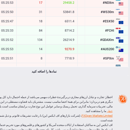
#NDXm
05:25:53
17
29458.2
29456.5
#WS30m
05:25:50
31
53841.8
53838.7
#ESX50
05:25:47
18
6511.4
6509.6
#FCHI
05:25:33
84
8714.2
8705.8
#GDAXIm
05:25:53
114
26214.4
26203.0
#AUS200
05:25:53
14
9270.9
9269.5
#SPXm
05:25:51
8
7718.9
7718.1
#UK100
05:25:49
24
10868.9
10866.5
نمادها را اضافه کنید
#J225
05:25:53
20
65648
65628
BTCUSD
05:25:53
34783
64139.957
64105.174
LTCUSD
05:25:52
86
45.423
45.337
اخطار: تجارت و تبادل ارزهای مجازی دربرگیرندۀ خطرات مهمی می‌باشد از جمله احتمال دارد کل پو
دیگری هم دربردارد؛ بنابراین برای همۀ اعضا مناسب نیست. مشتریان باید قضاوت مستقلی در این
XRPUSD
05:25:25
160
1.01595
1.01435
مالی، تجربیات سرمایه گذاری، تحمل ریسک و سایر عوامل این نوع تجارت برایشان مناسب است یا ا
خطر
ما را مشاهده کنید.
ETHUSD
05:25:25
650
1895.015
1894.365
FXOpen Markets Limited
شده است.
اف ایکس اپن به ساکنان استفاده از ایالات متحده آمریکا و کشورهای و قلمروهای مورد تحریم خدماتی
این نام ها، علامت ها و برندها نشانۀ تأیید نمی باشد. کل نام محصولات، علامت ها و برندها تحت تم