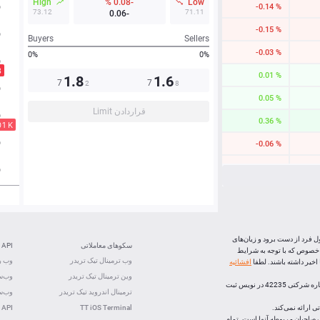
High
-0.08 %
Low
-0.14 %
73.12
71.11
-0.06
-0.15 %
Buyers
Sellers
-0.03 %
0%
0%
0.01 %
1.8
1.6
7
7
2
8
0.06 %
قراردادن Limit
0.36 %
-0.06 %
-0.05 %
-0.32 %
-0.23 %
-0.04 %
ل فرد از دست برود و زیان‌های
سکوهای معاملاتی
API
 خصوص که با توجه به شرایط
-1.84 %
وب ترمینال تیک تریدر
وب رس
خیر داشته باشند. لطفا
افشائیه
وین ترمینال تیک تریدر
وب‌سو
-0.40 %
، (شرکت بازارهای اف ایکس اپن) با رعايت تشريفات قانونی و ذیل شماره شرکتی 42235 در نویس ثبت
ترمینال اندروید تیک تریدر
وب‌سو
 ارائه نمی‌کند.
TT iOS Terminal
 API
لک صاحبان مربوطه آنها است. تمام