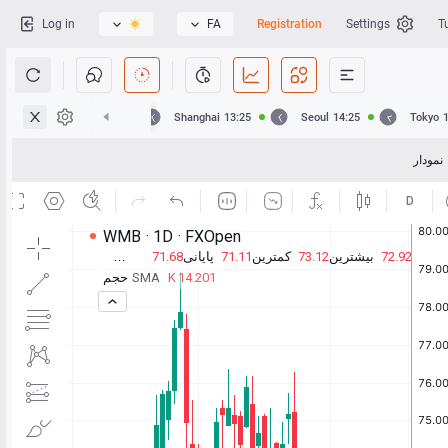
Log in
FA
Registration
Settings
T
Hong Kong
13:25
Shanghai
13:25
Seoul
14:25
Tokyo
نمودار