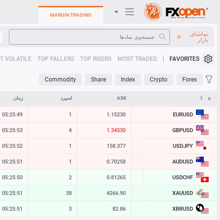
MARGIN TRADING
تماشای
بازار
سیستم عامل های تجارت
T VOLATILE
TOP FALLERS
TOP RISERS
MOST TRADED
FAVORITES
کابینت من
Commodity
Share
Index
Crypto
Forex
Heatmap
نمادها
BID
ASK
اسپرد
زمان
EURUSD
05:25:49
1
1.15230
1.15229
راهنما
GBPUSD
05:25:53
4
1.34530
1.34526
USDJPY
05:25:52
1
158.377
158.376
AUDUSD
05:25:51
1
0.70258
0.70257
USDCHF
05:25:50
2
0.81265
0.81263
XAUUSD
05:25:53
38
4266.90
4266.52
XBRUSD
05:25:51
3
82.86
82.83