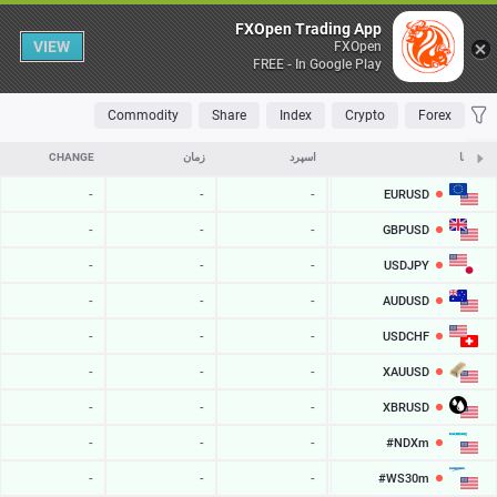
Table
FXOpen Trading App
VIEW
FXOpen
FREE - In Google Play
OLATILE
TOP FALLERS
TOP RISERS
MOST TRADED
FAVORITES
Commodity
Share
Index
Crypto
Forex
نمادها
ASK
اسپرد
زمان
CHANGE
EURUSD
-
-
-
-
GBPUSD
-
-
-
-
USDJPY
-
-
-
-
AUDUSD
-
-
-
-
USDCHF
-
-
-
-
XAUUSD
-
-
-
-
XBRUSD
-
-
-
-
#NDXm
-
-
-
-
#WS30m
-
-
-
-