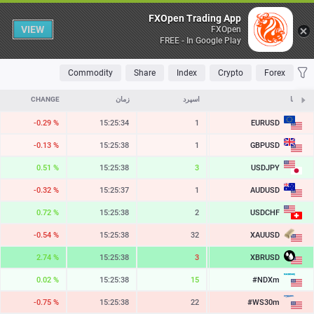
Table
FXOpen Trading App
VIEW
FXOpen
FREE - In Google Play
OLATILE
TOP FALLERS
TOP RISERS
MOST TRADED
FAVORITES
Commodity
Share
Index
Crypto
Forex
نمادها
ASK
اسپرد
زمان
CHANGE
EURUSD
-0.29 %
15:25:34
1
1.15235
GBPUSD
-0.13 %
15:25:38
1
1.34524
USDJPY
0.51 %
15:25:38
3
158.418
AUDUSD
-0.32 %
15:25:37
1
0.70348
USDCHF
0.72 %
15:25:38
2
0.81252
XAUUSD
-0.54 %
15:25:38
32
4255.14
XBRUSD
2.74 %
15:25:38
3
81.09
#NDXm
0.02 %
15:25:38
15
29490.2
#WS30m
-0.75 %
15:25:38
22
54093.1