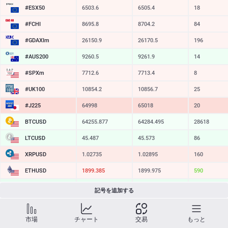
#ESX50
6503.6
6505.4
18
#FCHI
8695.8
8704.2
84
#GDAXIm
26150.9
26170.5
196
#AUS200
9260.5
9261.9
14
#SPXm
7712.6
7713.4
8
#UK100
10854.2
10856.7
25
#J225
64998
65018
20
BTCUSD
64255.877
64284.495
28618
LTCUSD
45.487
45.573
86
XRPUSD
1.02735
1.02895
160
ETHUSD
1899.385
1899.975
590
BCHUSD
213.469
213.791
322
記号を追加する
SOLUSD
72.53
72.64
11
市場
チャート
交易
もっと
TSLA
320.07
320.64
57