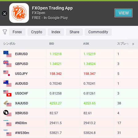
Table
FXOpen Trading App
VIEW
FXOpen
FREE - In Google Play
FAVORITES
MOST TRADED
TOP RISERS
TOP FALLERS
MOST VOLAT
Forex
Crypto
Index
Share
Commodity
シンボル
BID
ASK
スプレッド
EURUSD
1.15218
1.15219
1
GBPUSD
1.34521
1.34524
3
USDJPY
158.342
158.347
5
AUDUSD
0.70240
0.70241
1
USDCHF
0.81258
0.81261
3
XAUUSD
4253.27
4253.65
38
XBRUSD
82.57
82.61
4
#NDXm
29411.5
29413.2
17
#WS30m
53821.7
53824.8
31