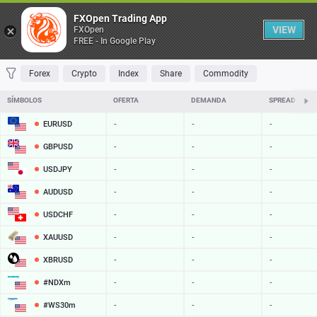
Table
FXOpen Trading App
VIEW
FXOpen
FREE - In Google Play
FAVORITES
MOST TRADED
TOP RISERS
TOP FALLERS
MOST VOLAT
Forex
Crypto
Index
Share
Commodity
SÍMBOLOS
OFERTA
DEMANDA
SPREAD
EURUSD
-
-
-
GBPUSD
-
-
-
USDJPY
-
-
-
AUDUSD
-
-
-
USDCHF
-
-
-
XAUUSD
-
-
-
XBRUSD
-
-
-
#NDXm
-
-
-
#WS30m
-
-
-