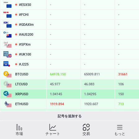
#ESX50
-
-
-
#FCHI
-
-
-
#GDAXIm
-
-
-
#AUS200
-
-
-
#SPXm
-
-
-
#UK100
-
-
-
#J225
-
-
-
BTCUSD
64978.150
65009.811
31661
LTCUSD
45.977
46.083
106
XRPUSD
1.04145
1.04295
150
ETHUSD
1919.894
1920.607
713
BCHUSD
216.639
216.971
332
記号を追加する
SOLUSD
76.12
76.22
10
市場
チャート
交易
もっと
TSLA
-
-
-