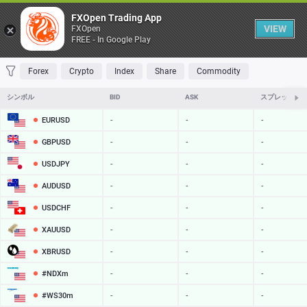
Table
FXOpen Trading App
VIEW
FXOpen
FREE - In Google Play
FAVORITES
MOST TRADED
TOP RISERS
TOP FALLERS
MOST VOLAT
Forex
Crypto
Index
Share
Commodity
シンボル
BID
ASK
スプレッド
EURUSD
-
-
-
GBPUSD
-
-
-
USDJPY
-
-
-
AUDUSD
-
-
-
USDCHF
-
-
-
XAUUSD
-
-
-
XBRUSD
-
-
-
#NDXm
-
-
-
#WS30m
-
-
-