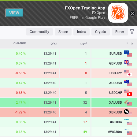
Table
FXOpen Trading App
VIEW
FXOpen
FREE - In Google Play
OLATILE
TOP FALLERS
TOP RISERS
MOST TRADED
FAVORITES
Commodity
Share
Index
Crypto
Forex
نمادها
ASK
اسپرد
زمان
CHANGE
EURUSD
0.40 %
13:29:41
1
1.15700
GBPUSD
0.37 %
13:29:41
1
1.35039
USDJPY
-0.65 %
13:29:41
0
157.398
AUDUSD
0.47 %
13:29:40
1
0.70663
USDCHF
-0.63 %
13:29:40
5
0.80736
XAUUSD
2.47 %
13:29:41
32
4357.57
XBRUSD
-1.72 %
13:29:40
4
81.32
#NDXm
0.33 %
13:29:41
17
29596.7
#WS30m
0.13 %
13:29:41
49
53996.7