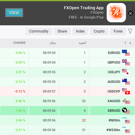
Table
FXOpen Trading App
VIEW
FXOpen
FREE - In Google Play
OLATILE
TOP FALLERS
TOP RISERS
MOST TRADED
FAVORITES
Commodity
Share
Index
Crypto
Forex
نمادها
ASK
اسپرد
زمان
CHANGE
EURUSD
0.06 %
08:09:54
1
1.15625
GBPUSD
0.09 %
08:09:54
1
1.35008
USDJPY
0.37 %
08:09:55
2
158.489
AUDUSD
0.15 %
08:09:55
2
0.70726
USDCHF
-0.13 %
08:09:57
3
0.80728
XAUUSD
0.46 %
08:09:56
32
4352.88
XBRUSD
1.69 %
08:09:56
4
82.99
#NDXm
0.44 %
08:09:56
22
29873.7
#WS30m
0.21 %
08:09:56
31
54051.8