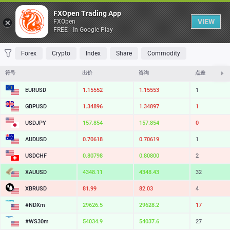
桌子
FXOpen Trading App
VIEW
FXOpen
FREE - In Google Play
收藏 夹
交易量最大
最大涨幅
最大跌幅
最易挥发
Forex
Crypto
Index
Share
Commodity
符号
出价
咨询
点差
EURUSD
1.15552
1.15553
1
GBPUSD
1.34896
1.34897
1
USDJPY
157.854
157.854
0
AUDUSD
0.70618
0.70619
1
USDCHF
0.80798
0.80800
2
XAUUSD
4348.11
4348.43
32
XBRUSD
81.99
82.03
4
#NDXm
29626.5
29628.2
17
#WS30m
54034.9
54037.6
27