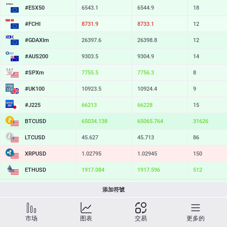
#ESX50
6543.1
6544.9
18
#FCHI
8731.9
8733.1
12
#GDAXIm
26397.6
26398.8
12
#AUS200
9303.5
9304.9
14
#SPXm
7755.5
7756.3
8
#UK100
10923.5
10924.4
9
#J225
66213
66228
15
BTCUSD
65034.138
65065.764
31626
LTCUSD
45.627
45.713
86
XRPUSD
1.02795
1.02945
150
ETHUSD
1917.084
1917.596
512
BCHUSD
214.949
215.281
332
添加符號
SOLUSD
73.80
73.90
10
市场
图表
交易
更多的
TSLA
329.79
330.44
65