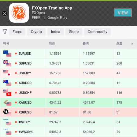
桌子
FXOpen Trading App
VIEW
FXOpen
FREE - In Google Play
收藏 夹
交易量最大
最大涨幅
最大跌幅
最易挥发
Forex
Crypto
Index
Share
Commodity
符号
出价
咨询
点差
EURUSD
1.15584
1.15597
13
GBPUSD
1.34831
1.35031
200
USDJPY
157.756
157.803
47
AUDUSD
0.70672
0.70684
12
USDCHF
0.80738
0.80854
116
XAUUSD
4341.32
4343.07
175
XBRUSD
81.57
81.60
3
#NDXm
29742.3
29745.4
31
#WS30m
54052.3
54060.2
79