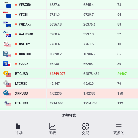
#ESX50
6537.6
6545.4
78
#FCHI
8721.3
8729.7
84
#GDAXIm
26367.8
26376.6
88
#AUS200
9288.6
9297.8
92
#SPXm
7760.6
7761.6
10
#UK100
10898.2
10904.7
65
#J225
66238
66268
30
BTCUSD
64849.027
64878.434
29407
LTCUSD
45.547
45.623
76
XRPUSD
1.02235
1.02385
150
ETHUSD
1914.554
1914.746
192
BCHUSD
214.539
214.871
332
添加符號
SOLUSD
73.64
73.73
9
市场
图表
交易
更多的
TSLA
328.06
328.78
72